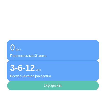
Получите помощь сейчас,
платите потом
Оформите беспроцентную рассрочку на услуги нашей
клиники
0
руб.
Первоначальный взнос
3-6-12
мес.
Беспроцентная рассрочка
Оформить