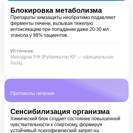
Химическая защита при алкогольной зависимости
Блокировка метаболизма
имеет высокую эффективность, но опасна для
Препараты химзащиты необратимо подавляют
следующих категорий пациентов:
ферменты печени, вызывая тяжелую
интоксикацию при попадании даже 20-30 мл
проходящих лечение по поводу онкологических
этанола у 98% пациентов.
заболеваний любой локализации;
страдающих острой инфекционно-воспалительной
патологией, а также лихорадкой неясного генеза;
Источник:
имеющих в анамнезе заболевания
Минздрав РФ (Рубрикатор КР — официальная
пищеварительной системы, которые способны
база).
осложниться кровотечением из ЖКТ (язвенная
болезнь желудка, неспецифический язвенный
колит);
отмечающих в прошлом наличие аллергических
реакций в ответ на прием каких-либо лекарств,
судорог в результате органического поражения
Протоколы лечения
головного мозга и сопутствующей психиатрической
патологии.
Сенсибилизация организма
Нельзя кодировать беременных женщин, пациентов,
Химический блок создает состояние повышенной
находящихся в спутанном сознании, а также лиц с
чувствительности к спиртному, формируя
декомпенсированными эндокринологическими
заболеваниями.
устойчивый психофизический запрет на