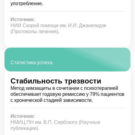
употребление.
Медицинское вмешательство должно проводиться под
строгим контролем лечащего врача, который может
оказать медицинскую помощь в случае угрозы для
Источник:
жизни.
НИИ Скорой помощи им. И.И. Джанелидзе
(Протоколы лечения).
Побочные эффекты
Нежелательные реакции на химзащиту связаны с
повышением концентрации ацетальдегида в крови.
Клинически интоксикация сопровождается:
Статистика успеха
падением, либо резким подъемом артериального
давления;
Стабильность трезвости
покраснением кожных покровов, повышенной
Метод химзащиты в сочетании с психотерапией
потливостью;
страхом смерти, депрессией, тревожностью;
обеспечивает годовую ремиссию у 79% пациентов
учащением сердечных сокращений, развитием
с хронической стадией зависимости.
атриовентрикулярных блокад, остановкой
сердечной деятельности;
Источник:
обезвоживанием организма;
НМИЦ ПН им. В.П. Сербского (Научные
мышечными болями.
публикации).
Предотвратить развитие побочных эффектов можно