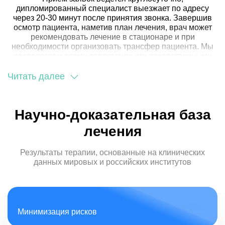
а также:
дипломированный специалист выезжает по адресу
через 20-30 минут после принятия звонка. Завершив
сопутствующих заболеваний;
осмотр пациента, наметив план лечения, врач может
возраста пациента;
рекомендовать лечение в стационаре и при
стажа алкогольной зависимости;
необходимости организовать трансфер пациента. Мы
продолжительностью, частотой, интенсивностью
располагаем всеми современными лекарственными
эпизодов запойного пьянства.
средствами, которые помогают справиться, как с самой
зависимостью, так и с ее негативными последствиями,
Читать далее
Большое значение при выборе методики имеет
повлиявшими на здоровье.
психологическое состояние зависимого, его
готовность к лечению
. При отрицании своего
заболевания рекомендуется провести кодирование с
Научно-доказательная база
длительностью эффекта свыше 1 года посредством
вшивания, либо имплантации. В более легких случаях
лечения
пациент может самостоятельно принимать лекарство
пероральным путем.
Результаты терапии, основанные на клинических
Совместно с установкой химзащиты могут назначаться
данных мировых и российских институтов
методики гипнотического воздействия, консультации
психотерапевта и других узких специалистов для
поддержания психического, а также физического
здоровья пациента.
Минимизация рисков
Противопоказания