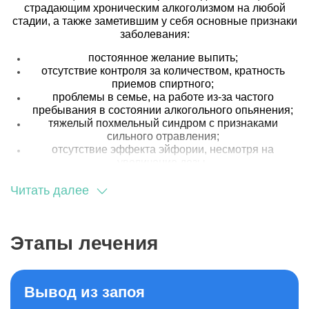
страдающим хроническим алкоголизмом на любой
стадии, а также заметившим у себя основные признаки
заболевания:
постоянное желание выпить;
отсутствие контроля за количеством, кратность
приемов спиртного;
проблемы в семье, на работе из-за частого
пребывания в состоянии алкогольного опьянения;
тяжелый похмельный синдром с признаками
сильного отравления;
отсутствие эффекта эйфории, несмотря на
увеличение дозы.
Опираясь на отзывы пациентов о процедуре, важно
Читать далее
отметить, что такой вариант лечения больше подходит
лицам без тяжелых хронических заболеваний молодого
и среднего возраста. Это объясняется яркой
Этапы лечения
клинической картиной отравления, которая
манифестирует в ответ на получение дозы спиртного и
в некоторых случаях может приводить к смертельным
исходам.
Вывод из запоя
Этапы химической защиты от