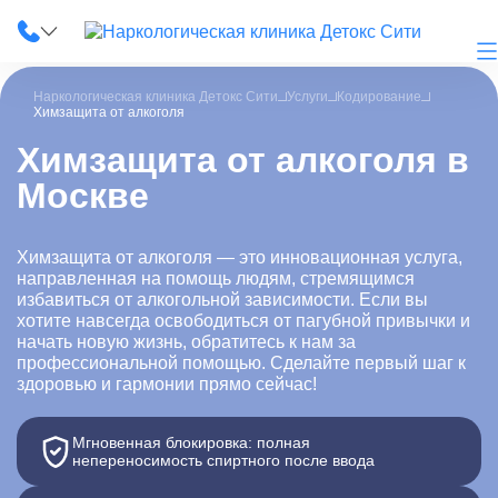
Наркологическая клиника Детокс Сити
Услуги
Кодирование
Химзащита от алкоголя
Химзащита от алкоголя в
Москве
О клинике
Наши услуги
Химзащита от алкоголя — это инновационная услуга,
направленная на помощь людям, стремящимся
Цены
избавиться от алкогольной зависимости. Если вы
хотите навсегда освободиться от пагубной привычки и
Лицензии
начать новую жизнь, обратитесь к нам за
профессиональной помощью. Сделайте первый шаг к
здоровью и гармонии прямо сейчас!
Фотогалерея
Акции и скидки
Мгновенная блокировка: полная
непереносимость спиртного после ввода
Вопрос-ответ