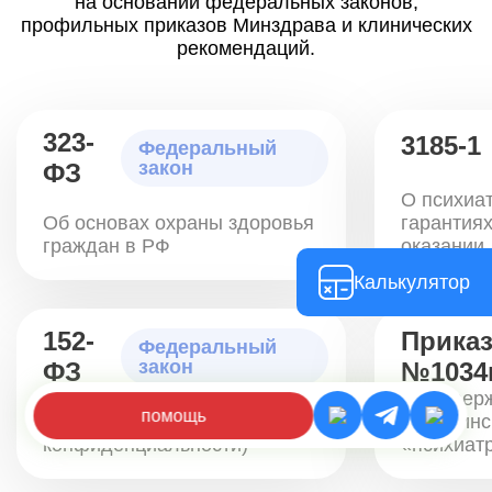
на основании федеральных законов,
профильных приказов Минздрава и клинических
рекомендаций.
323-
3185-1
Федеральный
закон
ФЗ
О психиа
Об основах охраны здоровья
гарантиях
граждан в РФ
оказании
Калькулятор
152-
Прика
Федеральный
закон
ФЗ
№1034
О персональных данных (в
Об утвер
помощь
части соблюдения
медицинс
конфиденциальности)
«психиат