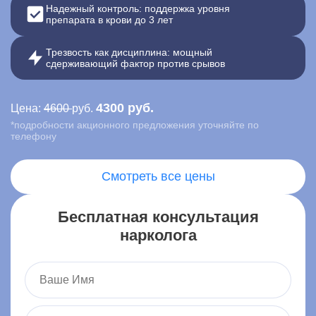
Надежный контроль: поддержка уровня
препарата в крови до 3 лет
Контакты
Трезвость как дисциплина: мощный
Записаться онлайн
сдерживающий фактор против срывов
Вызвать врача на дом
4300 руб.
Цена:
4600
руб.
*подробности акционного предложения уточняйте по
Москва
,
телефону
ул. Ленина, 15
Смотреть все цены
Бесплатная консультация
нарколога