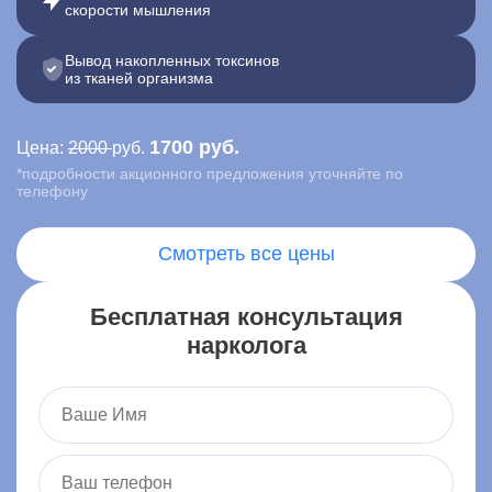
скорости мышления
Контакты
Вывод накопленных токсинов
из тканей организма
Записаться онлайн
1700 руб.
Цена:
2000
руб.
Вызвать врача на дом
*подробности акционного предложения уточняйте по
телефону
Москва
,
ул. Ленина, 15
Смотреть все цены
Бесплатная консультация
нарколога