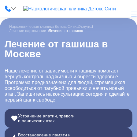
Наркологическая клиника Детокс Сити
Услуги
Лечение наркомании
Лечение от гашиша
Лечение от гашиша в
Москве
О клинике
Наши услуги
Наше лечение от зависимости к гашишу помогает
вернуть контроль над жизнью и обрести здоровье.
Цены
Программа предназначена для людей, стремящихся
освободиться от пагубной привычки и начать новый
Лицензии
этап. Запишитесь на консультацию сегодня и сделайте
первый шаг к свободе!
Фотогалерея
Устранение апатии, тревоги
Акции и скидки
и панических атак
Вопрос-ответ
Восстановление памяти и