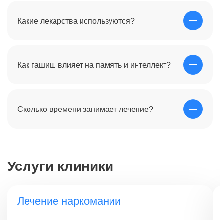
В большинстве случаев возможно амбулаторное
лечение. Стационар рекомендуется только при
Какие лекарства используются?
выраженных нарушениях сна, сильной депрессии или
неспособности пациента самостоятельно прекратить
употребление в привычной среде.
Используются легкие нейролептики для снятия
паранойи, антидепрессанты для лечения апатии и
Как гашиш влияет на память и интеллект?
препараты для восстановления сна (мелатонин,
седативные средства).
Длительное курение ухудшает кратковременную
память и способность к обучению. В программе
Сколько времени занимает лечение?
лечения мы используем ноотропы и нейропротекторы
для восстановления нейронных связей.
Острый период отмены длится 7–14 дней.
Психологическая реабилитация и восстановление
когнитивных функций занимают от 2 до 6 месяцев.
Услуги клиники
Лечение наркомании