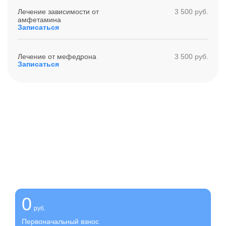
Лечение зависимости от
3 500 руб.
амфетамина
Записаться
Лечение от мефедрона
3 500 руб.
Записаться
Получите помощь сейчас,
платите потом
Оформите беспроцентную рассрочку на услуги нашей
клиники
0
руб.
Первоначальный взнос