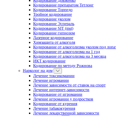
Кодирование Довженко
Кодирование препаратом Тетлонг
Кодирование Торпедо
Тройное кодирование
Кодирование уколом
Кодирование Эспераль
Кодирование SIT (mst)
Кодирование гипнозом
Лазерное кодирование
Химзащита от алкоголя
Кодирование от алкоголизма уколом под лопа
Кодирование от алкоголизма на 1 год
Кодирование от алкоголизма на 3 месяца
ИКТ кодирование
Кодирование по методу Рожнова
Нарколог на дом
Лечение токсикомании
Лечение игромании
Лечение зависимости от ставок на спорт
Лечение интернет-зависимости
Кодирование от игромании
Лечение игромании у подростков
Кодирование от курения
Лечение табакокурения
Лечение лекарственной зависимости