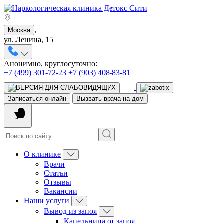
,
Москва
ул. Ленина, 15
Анонимно, круглосуточно:
+7 (499) 301-72-23
+7 (903) 408-83-81
Записаться онлайн
Вызвать врача на дом
О клинике
Врачи
Статьи
Отзывы
Вакансии
Наши услуги
Вывод из запоя
Капельница от запоя