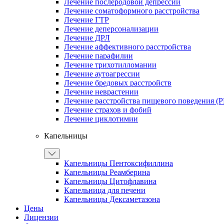
Лечение послеродовой депрессии
Лечение соматоформного расстройства
Лечение ГТР
Лечение деперсонализации
Лечение ДРЛ
Лечение аффективного расстройства
Лечение парафилии
Лечение трихотилломании
Лечение аутоагрессии
Лечение бредовых расстройств
Лечение неврастении
Лечение расстройства пищевого поведения (
Лечение страхов и фобий
Лечение циклотимии
Капельницы
Капельницы Пентоксифиллина
Капельницы Реамберина
Капельницы Цитофлавина
Капельница для печени
Капельницы Дексаметазона
Цены
Лицензии