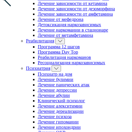
Лечение зависимости от кетамина
Лечение зависимости от дезоморфина
Лечение зависимости от амфетамина
Лечение от мефедрона
Детоксикация наркозависимых
Лечение наркомании в стационаре
Лечение от метамфетамина
Реабилитация
Программа 12 шагов
Программа Day Top
Реабилитация наркоманов
Ресоциализация наркозависимых
Психиатрия
Психиатр на дом
Лечение булимии
Лечение панических атак
Лечение депрессии
Лечение абулии
Клинический психолог
Лечение алекситимии
Лечение дереализации
Лечение психоза
Лечение гипомании
Лечение ипохондрии