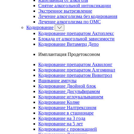
Капельница от алкоголя
Снятие алкогольной интоксикации
Экстренное вытрезвление
Лечение алкоголизма без кодирования
Лечение алкоголизма по ОМС
Кодирование
Кодирование препаратом Актоплекс
Блокада от алкогольной зависимости
Кодирование Витамерц Депо
Имплантация Продетоксоном
Кодирование препаратом Аквилонг
Кодирование препаратом Алгоминал
Кодирование препаратом Вивитрол
Вшивание ампулы
Кодирование Двойной блок
Кодирование Дисульфирамом
Кодирование иглоукалыванием
Кодирование Колме
Кодирование Налтрексоном
Кодирование в стационаре
Кодирование на 3 года
Кодирование на 5 лет
Кодирование с провокацией