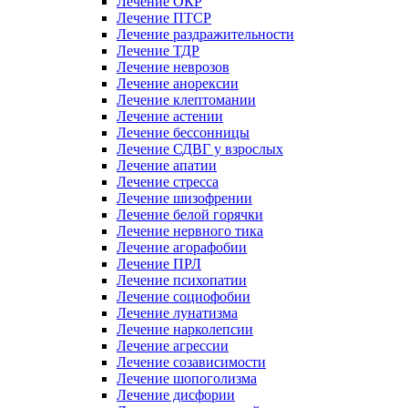
Лечение ОКР
Лечение ПТСР
Лечение раздражительности
Лечение ТДР
Лечение неврозов
Лечение анорексии
Лечение клептомании
Лечение астении
Лечение бессонницы
Лечение СДВГ у взрослых
Лечение апатии
Лечение стресса
Лечение шизофрении
Лечение белой горячки
Лечение нервного тика
Лечение агорафобии
Лечение ПРЛ
Лечение психопатии
Лечение социофобии
Лечение лунатизма
Лечение нарколепсии
Лечение агрессии
Лечение созависимости
Лечение шопоголизма
Лечение дисфории