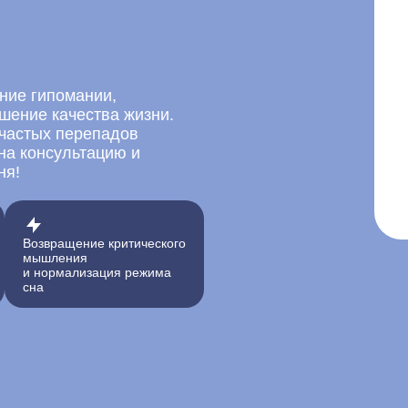
ние гипомании,
шение качества жизни.
 частых перепадов
на консультацию и
ня!
Возвращение критического
мышления
и нормализация режима
сна