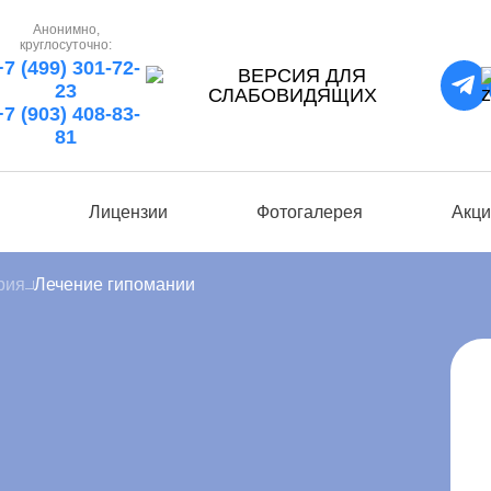
Анонимно,
круглосуточно:
+7 (499) 301-72-
23
+7 (903) 408-83-
81
ы
Лицензии
Фотогалерея
Акци
рия
Лечение гипомании