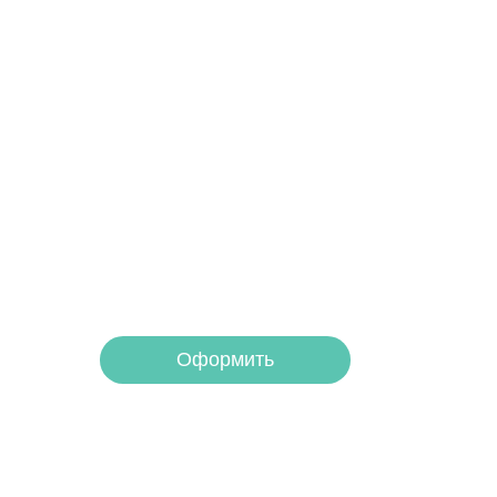
Получите помощь
платите потом
Оформите беспроцентную рассрочку на у
Оформить