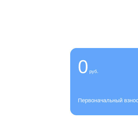
 сейчас,
0
руб.
слуги нашей клиники
Первоначальный взно