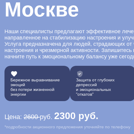
Москве
Наши специалисты предлагают эффективное лече
направленное на стабилизацию настроения и улуч
Услуга предназначена для людей, страдающих от
настроения и чрезмерной активности. Запишитесь 
начните путь к эмоциональному балансу уже сегод
Бережное выравнивание
Защита от глубоких
эмоций
депрессий
без потери жизненной
и эмоциональных
энергии
"откатов"
2300 руб.
Цена:
2600
руб.
*подробности акционного предложения уточняйте по телефону