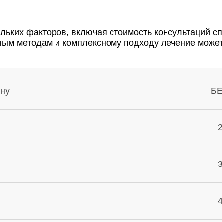
льких факторов, включая стоимость консультаций с
ным методам и комплексному подходу лечение может
ону
Б
2
3
4