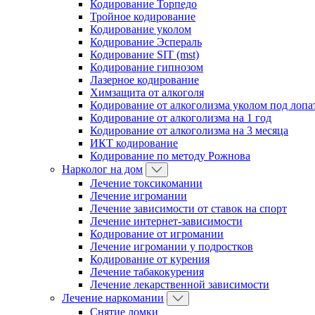
Кодирование Торпедо
Тройное кодирование
Кодирование уколом
Кодирование Эспераль
Кодирование SIT (mst)
Кодирование гипнозом
Лазерное кодирование
Химзащита от алкоголя
Кодирование от алкоголизма уколом под лопа
Кодирование от алкоголизма на 1 год
Кодирование от алкоголизма на 3 месяца
ИКТ кодирование
Кодирование по методу Рожнова
Нарколог на дом
Лечение токсикомании
Лечение игромании
Лечение зависимости от ставок на спорт
Лечение интернет-зависимости
Кодирование от игромании
Лечение игромании у подростков
Кодирование от курения
Лечение табакокурения
Лечение лекарственной зависимости
Лечение наркомании
Снятие ломки