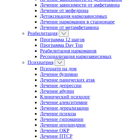
Лечение зависимости от амфетамина
Лечение от мефедрона
Детоксикация наркозависимых
Лечение наркомании в стационаре
Лечение от метамфетамина
Реабилитация
Программа 12 шагов
Программа Day Top
Реабилитация наркоманов
Ресоциализация наркозависимых
Психиатрия
Психиатр на дом
Лечение булимии
Лечение панических атак
Лечение депрессии
Лечение абулии
Клинический психолог
Лечение алекситимии
Лечение дереализации
Лечение психоза
Лечение гипомании
Лечение ипохондрии
Лечение ОКР
Лечение ПТСР