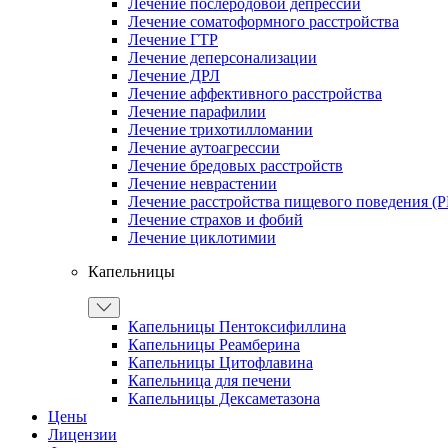
Лечение послеродовой депрессии
Лечение соматоформного расстройства
Лечение ГТР
Лечение деперсонализации
Лечение ДРЛ
Лечение аффективного расстройства
Лечение парафилии
Лечение трихотилломании
Лечение аутоагрессии
Лечение бредовых расстройств
Лечение неврастении
Лечение расстройства пищевого поведения (
Лечение страхов и фобий
Лечение циклотимии
Капельницы
Капельницы Пентоксифиллина
Капельницы Реамберина
Капельницы Цитофлавина
Капельница для печени
Капельницы Дексаметазона
Цены
Лицензии