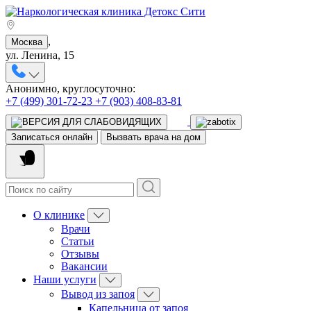
,
Москва
ул. Ленина, 15
Анонимно, круглосуточно:
+7 (499) 301-72-23
+7 (903) 408-83-81
Записаться онлайн
Вызвать врача на дом
О клинике
Врачи
Статьи
Отзывы
Вакансии
Наши услуги
Вывод из запоя
Капельница от запоя