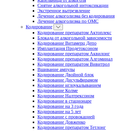
Капельница от алкоголя
Снятие алкогольной интоксикации
Экстренное вытрезвление
Лечение алкоголизма без кодирования
Лечение алкоголизма по ОМС
Кодирование
Кодирование препаратом Актоплекс
Блокада от алкогольной зависимости
Кодирование Витамерц Депо
Имплантация Продетоксоном
Кодирование препаратом Аквилонг
Кодирование препаратом Алгоминал
Кодирование препаратом Вивитрол
Вшивание ампулы
Кодирование Двойной блок
Кодирование Дисульфирамом
Кодирование иглоукалыванием
Кодирование Колме
Кодирование Налтрексоном
Кодирование в стационаре
Кодирование на 3 года
Кодирование на 5 лет
Кодирование с провокацией
Кодирование Довженко
Кодирование препаратом Тетлонг