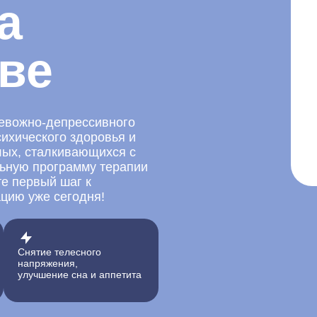
а
кве
ревожно-депрессивного
ихического здоровья и
лых, сталкивающихся с
ьную программу терапии
е первый шаг к
цию уже сегодня!
Снятие телесного
напряжения,
улучшение сна и аппетита