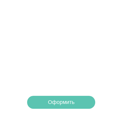
Получите помощь
платите потом
Оформите беспроцентную рассрочку на у
Оформить