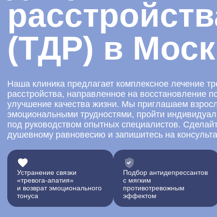
расстройств
(ТДР) в Мос
Наша клиника предлагает комплексное лечение т
расстройства, направленное на восстановление пс
улучшение качества жизни. Мы приглашаем взрос
эмоциональными трудностями, пройти индивидуал
под руководством опытных специалистов. Сделайт
душевному равновесию и запишитесь на консульта
Устранение связки
Подбор антидепрессантов
«тревога-апатия»
с мягким
и возврат эмоционального
противотревожным
тонуса
эффектом