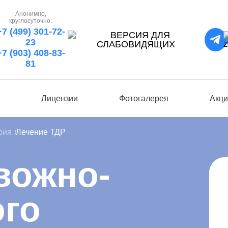
Анонимно,
круглосуточно:
+7 (499) 301-72-
23
+7 (903) 408-83-
81
ы
Лицензии
Фотогалерея
Акци
рия
Лечение ТДР
вожно-
ого