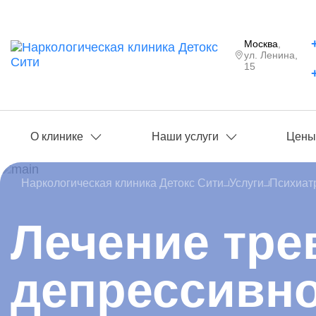
Москва
,
ул. Ленина,
15
О клинике
Наши услуги
Цен
Наркологическая клиника Детокс Сити
Услуги
Психиат
Лечение тре
депрессивн