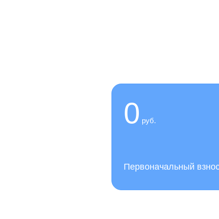
 сейчас,
0
руб.
слуги нашей клиники
Первоначальный взно