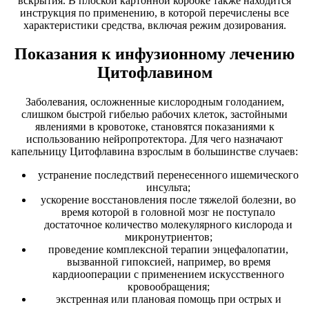
вскрытия. В плоской картонной коробке также находится
инструкция по применению, в которой перечислены все
характеристики средства, включая режим дозирования.
Показания к инфузионному лечению
Цитофлавином
Заболевания, осложненные кислородным голоданием,
слишком быстрой гибелью рабочих клеток, застойными
явлениями в кровотоке, становятся показаниями к
использованию нейропротектора. Для чего назначают
капельницу Цитофлавина взрослым в большинстве случаев:
устранение последствий перенесенного ишемического
инсульта;
ускорение восстановления после тяжелой болезни, во
время которой в головной мозг не поступало
достаточное количество молекулярного кислорода и
микронутриентов;
проведение комплексной терапии энцефалопатии,
вызванной гипоксией, например, во время
кардиооперации с применением искусственного
кровообращения;
экстренная или плановая помощь при острых и