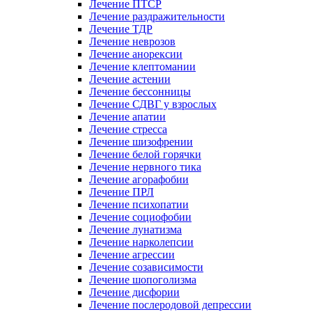
Лечение ПТСР
Лечение раздражительности
Лечение ТДР
Лечение неврозов
Лечение анорексии
Лечение клептомании
Лечение астении
Лечение бессонницы
Лечение СДВГ у взрослых
Лечение апатии
Лечение стресса
Лечение шизофрении
Лечение белой горячки
Лечение нервного тика
Лечение агорафобии
Лечение ПРЛ
Лечение психопатии
Лечение социофобии
Лечение лунатизма
Лечение нарколепсии
Лечение агрессии
Лечение созависимости
Лечение шопоголизма
Лечение дисфории
Лечение послеродовой депрессии