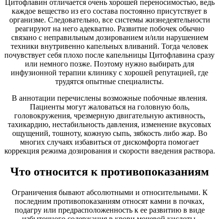
Цитофлавин отличается очень хорошей переносимостью, ведь
каждое вещество из его состава постоянно присутствует в
организме. Следовательно, все системы жизнедеятельности
реагируют на него адекватно. Развитие побочек обычно
связано с неправильным дозированием и/или нарушением
техники внутривенно капельных вливаний. Тогда человек
почувствует себя плохо после капельницы Цитофлавина сразу
или немного позже. Поэтому нужно выбирать для
инфузионной терапии клинику с хорошей репутацией, где
трудятся опытные специалисты.
В аннотации перечислены возможные побочные явления.
Пациенты могут жаловаться на головную боль,
головокружения, чрезмерную двигательную активность,
тахикардию, нестабильность давления, изменение вкусовых
ощущений, тошноту, кожную сыпь, зябкость либо жар. Во
многих случаях избавиться от дискомфорта помогает
коррекция режима дозирования и скорости введения раствора.
Что относится к противопоказаниям
Ограничения бывают абсолютными и относительными. К
последним противопоказаниям относят камни в почках,
подагру или предрасположенность к ее развитию в виде
избыточного содержания в крови мочевой кислоты.