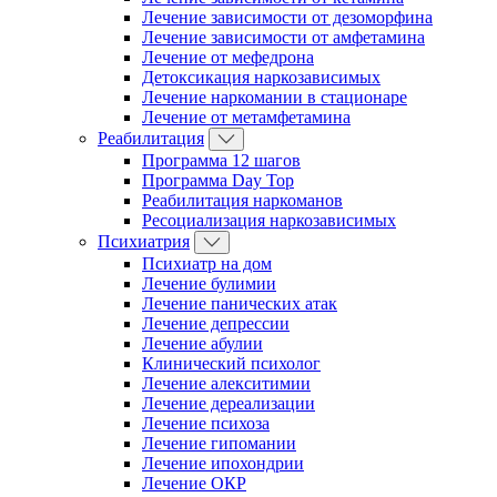
Лечение зависимости от дезоморфина
Лечение зависимости от амфетамина
Лечение от мефедрона
Детоксикация наркозависимых
Лечение наркомании в стационаре
Лечение от метамфетамина
Реабилитация
Программа 12 шагов
Программа Day Top
Реабилитация наркоманов
Ресоциализация наркозависимых
Психиатрия
Психиатр на дом
Лечение булимии
Лечение панических атак
Лечение депрессии
Лечение абулии
Клинический психолог
Лечение алекситимии
Лечение дереализации
Лечение психоза
Лечение гипомании
Лечение ипохондрии
Лечение ОКР