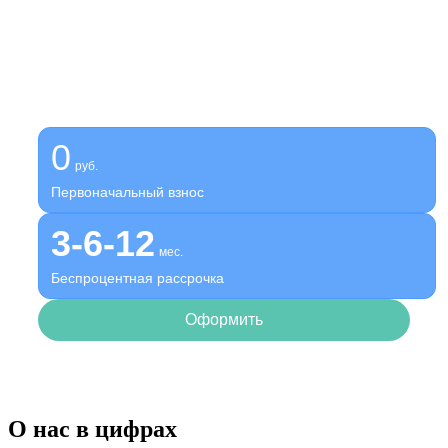
Получите помощь сейчас,
платите потом
Оформите беспроцентную рассрочку на услуги нашей
клиники
0
руб.
Первоначальный взнос
3-6-12
мес.
Беспроцентная рассрочка
Оформить
О нас в цифрах