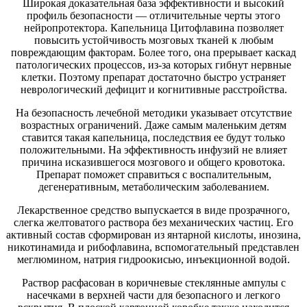
Широкая доказательная база эффективности и высокий
профиль безопасности — отличительные черты этого
нейропротектора. Капельница Цитофлавина позволяет
повысить устойчивость мозговых тканей к любым
повреждающим факторам. Более того, она прерывает каскад
патологических процессов, из-за которых гибнут нервные
клетки. Поэтому препарат достаточно быстро устраняет
неврологический дефицит и когнитивные расстройства.
На безопасность лечебной методики указывает отсутствие
возрастных ограничений. Даже самым маленьким детям
ставится такая капельница, последствия ее будут только
положительными. На эффективность инфузий не влияет
причина исказившегося мозгового и общего кровотока.
Препарат поможет справиться с воспалительным,
дегенеративным, метаболическим заболеванием.
Лекарственное средство выпускается в виде прозрачного,
слегка желтоватого раствора без механических частиц. Его
активный состав сформирован из янтарной кислоты, инозина,
никотинамида и рибофлавина, вспомогательный представлен
меглюмином, натрия гидроокисью, инъекционной водой.
Раствор расфасован в коричневые стеклянные ампулы с
насечками в верхней части для безопасного и легкого