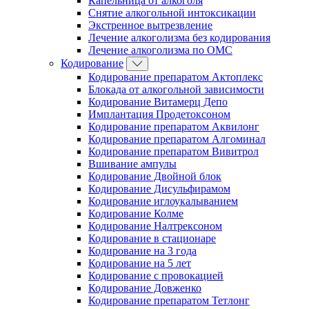
Капельница от алкоголя
Снятие алкогольной интоксикации
Экстренное вытрезвление
Лечение алкоголизма без кодирования
Лечение алкоголизма по ОМС
Кодирование
Кодирование препаратом Актоплекс
Блокада от алкогольной зависимости
Кодирование Витамерц Депо
Имплантация Продетоксоном
Кодирование препаратом Аквилонг
Кодирование препаратом Алгоминал
Кодирование препаратом Вивитрол
Вшивание ампулы
Кодирование Двойной блок
Кодирование Дисульфирамом
Кодирование иглоукалыванием
Кодирование Колме
Кодирование Налтрексоном
Кодирование в стационаре
Кодирование на 3 года
Кодирование на 5 лет
Кодирование с провокацией
Кодирование Довженко
Кодирование препаратом Тетлонг