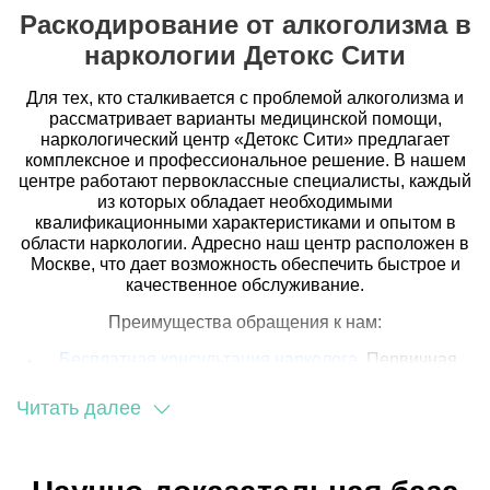
соответствии с вашими изменяющимися
Раскодирование от алкоголизма в
потребностями.
наркологии Детокс Сити
Для тех, кто сталкивается с проблемой алкоголизма и
рассматривает варианты медицинской помощи,
наркологический центр «Детокс Сити» предлагает
комплексное и профессиональное решение. В нашем
центре работают первоклассные специалисты, каждый
из которых обладает необходимыми
квалификационными характеристиками и опытом в
области наркологии. Адресно наш центр расположен в
Москве, что дает возможность обеспечить быстрое и
качественное обслуживание.
Преимущества обращения к нам:
Бесплатная консультация нарколога
. Первичная
консультация с нашими специалистами бесплатна.
Это позволяет пациенту получить предварительную
Читать далее
оценку своего состояния и сформировать план
дальнейшего лечения.
Цена на раскодировку от алкоголя. У нас
предложены различные варианты раскодирования,