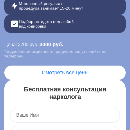
Мгновенный результат:
процедура занимает 15-20 минут
Контакты
Подбор антидота под любой
Записаться онлайн
вид кодировки
Вызвать врача на дом
3000 руб.
Цена:
3700
руб.
*подробности акционного предложения уточняйте по
Москва
,
телефону
ул. Ленина, 15
Смотреть все цены
Бесплатная консультация
нарколога