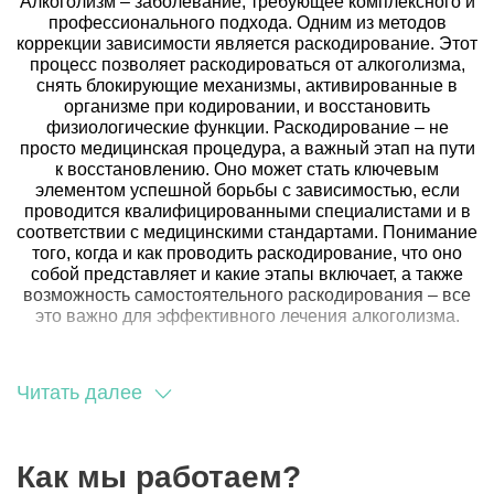
Алкоголизм – заболевание, требующее комплексного и
профессионального подхода. Одним из методов
коррекции зависимости является раскодирование. Этот
процесс позволяет раскодироваться от алкоголизма,
снять блокирующие механизмы, активированные в
организме при кодировании, и восстановить
физиологические функции. Раскодирование – не
просто медицинская процедура, а важный этап на пути
к восстановлению. Оно может стать ключевым
элементом успешной борьбы с зависимостью, если
проводится квалифицированными специалистами и в
соответствии с медицинскими стандартами. Понимание
того, когда и как проводить раскодирование, что оно
собой представляет и какие этапы включает, а также
возможность самостоятельного раскодирования – все
это важно для эффективного лечения алкоголизма.
Когда требуется раскодирование
от алкоголизма
Читать далее
Раскодирование от алкоголизма становится
необходимым при различных обстоятельствах. Первым
Как мы работаем?
критерием является окончание срока действия