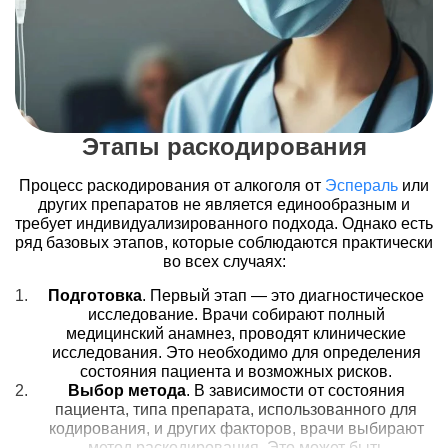
раскодировании должно быть принято на основе
индивидуальных потребностей и медицинских
рекомендаций, чтобы обеспечить наилучшие шансы на
выздоровление и восстановление здоровья пациента.
Что собой представляет
раскодировка
Этапы раскодирования
Раскодировка от алкоголя – это комплекс медицинских
Процесс раскодирования от алкоголя от
Эспераль
или
мероприятий, направленных на отмену действия
других препаратов не является единообразным и
препаратов или методов, использованных для
требует индивидуализированного подхода. Однако есть
кодирования от алкоголизма. Этот процесс требует
ряд базовых этапов, которые соблюдаются практически
внимательного и профессионального подхода, так как
во всех случаях:
неверно проведенная процедура может привести к
Подготовка
. Первый этап — это диагностическое
различным осложнениям, вплоть до смертельных
исследование. Врачи собирают полный
исходов.
медицинский анамнез, проводят клинические
Процесс раскодирования включает несколько этапов:
исследования. Это необходимо для определения
состояния пациента и возможных рисков.
Первоочередной задачей является диагностика
Выбор метода
. В зависимости от состояния
состояния пациента. Она включает анализ
пациента, типа препарата, использованного для
анамнеза, осмотр, а также проведение
кодирования, и других факторов, врачи выбирают
необходимых анализов и исследований.
метод раскодирования. Это может быть