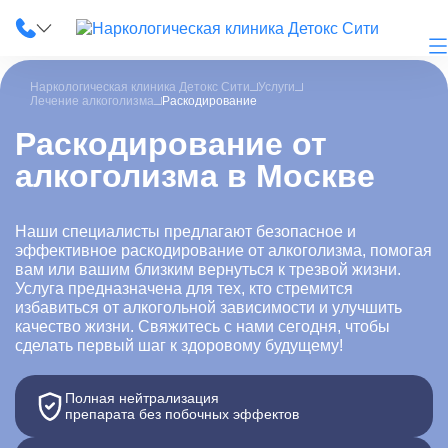
Наркологическая клиника Детокс Сити
Услуги
Лечение алкоголизма
Раскодирование
Раскодирование от
алкоголизма в Москве
О клинике
Наши услуги
Наши специалисты предлагают безопасное и
эффективное раскодирование от алкоголизма, помогая
Цены
вам или вашим близким вернуться к трезвой жизни.
Услуга предназначена для тех, кто стремится
Лицензии
избавиться от алкогольной зависимости и улучшить
качество жизни. Свяжитесь с нами сегодня, чтобы
сделать первый шаг к здоровому будущему!
Фотогалерея
Акции и скидки
Полная нейтрализация
препарата без побочных эффектов
Вопрос-ответ