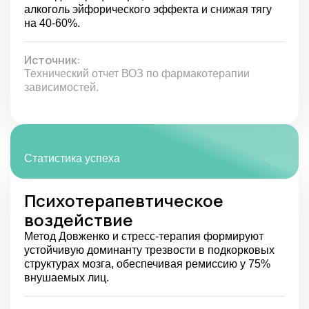
алкоголь эйфорического эффекта и снижая тягу
Какие могут быть
на 40-60%.
противопоказания
Источник:
Для кодирования от алкоголизма в клинике «Детокс
Технический отчет ВОЗ по фармакотерапии
Сити» используются эффективные способы лечения,
зависимостей.
которые практически не имеют противопоказаний. При
выборе между медикаментозными и
немедикаментозными методами врачи учитывают
следующие моменты:
Возраст до 18 и старше 65 лет;
Статистика успеха
Наличие беременности;
Хронические патологии печени и почек;
Анамнез, отягощенный сердечнососудистыми
Психотерапевтическое
заболеваниями, инсультами;
воздействие
Психические расстройства.
Метод Довженко и стресс-терапия формируют
Для выявления возможных противопоказаний перед
устойчивую доминанту трезвости в подкорковых
кодированием проводится обязательное обследование
структурах мозга, обеспечивая ремиссию у 75%
больного (лабораторные анализы, ЭКГ, УЗИ
внушаемых лиц.
внутренних органов, консультации узких специалистов).