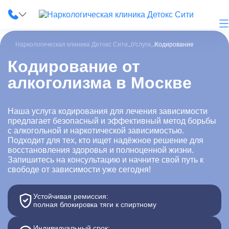
Наркологическая клиника Детокс Сити
Услуги
Кодирование
Кодирование от
алкоголизма в Москве
О клинике
Наши услуги
Наша услуга кодирования для лечения зависимости
предлагает безопасный и эффективный метод борьбы
с алкогольной и наркотической зависимостью.
Цены
Подходит для тех, кто ищет надёжное решение для
восстановления здоровья и полноценной жизни.
Лицензии
Запишитесь на консультацию и начните свой путь к
свободе от зависимости уже сегодня!
Фотогалерея
Устойчивая ремиссия:
Акции и скидки
полная блокировка тяги к спиртному
Вопрос-ответ
Индивидуальный срок: