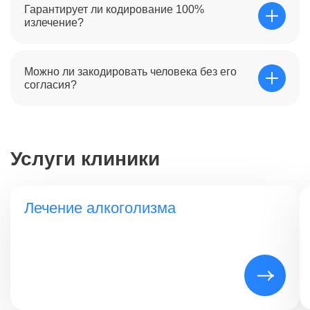
Да, если возникли медицинские показания или
Гарантирует ли кодирование 100%
непредвиденные обстоятельства, врач может ввести
излечение?
антидот. Однако это крайне нежелательно, так как
психологический барьер будет разрушен, что часто
ведет к затяжному рецидиву.
Кодирование — это мощный инструмент для
Можно ли закодировать человека без его
поддержания трезвости, но не панацея. Оно работает
согласия?
эффективнее всего в сочетании с психотерапией,
которая помогает человеку научиться жить без
алкоголя и решать проблемы без «допинга».
Категорически нет. Кодирование — это серьезное
вмешательство, требующее осознанного согласия и
желания пациента бросить пить. Врач может провести
Услуги клиники
мотивационную беседу, чтобы помочь принять это
решение, но принуждение запрещено.
Лечение алкоголизма