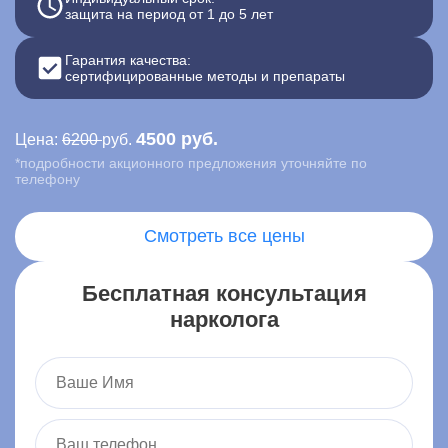
защита на период от 1 до 5 лет
Контакты
Гарантия качества:
сертифицированные методы и препараты
Записаться онлайн
Вызвать врача на дом
4500 руб.
Цена:
6200
руб.
*подробности акционного предложения уточняйте по
телефону
Москва
,
ул. Ленина, 15
Смотреть все цены
Бесплатная консультация
нарколога