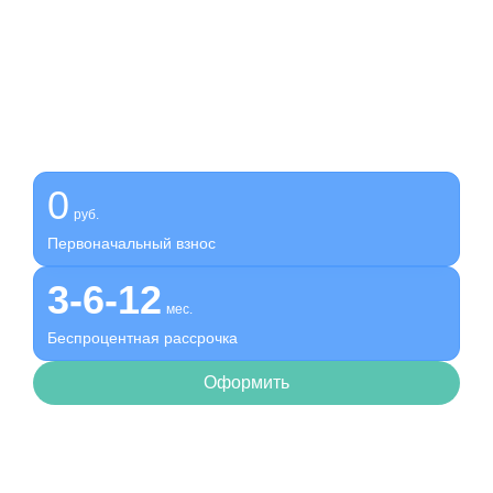
Получите помощь сейчас,
платите потом
Оформите беспроцентную рассрочку на услуги нашей
клиники
0
руб.
Первоначальный взнос
3-6-12
мес.
Беспроцентная рассрочка
Оформить