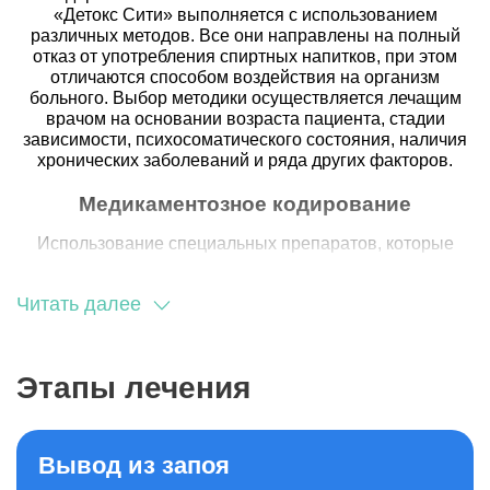
«Детокс Сити» выполняется с использованием
различных методов. Все они направлены на полный
отказ от употребления спиртных напитков, при этом
отличаются способом воздействия на организм
больного. Выбор методики осуществляется лечащим
врачом на основании возраста пациента, стадии
зависимости, психосоматического состояния, наличия
хронических заболеваний и ряда других факторов.
Медикаментозное кодирование
Использование специальных препаратов, которые
делают невозможным прием алкоголя на
физиологическом уровне - это эффективное
Читать далее
кодирование, которое широко применяется для
лечения различных стадий алкогольной зависимости.
После процедуры спиртные напитки буквально
отторгаются организмом закодированного и повлиять
Этапы лечения
на это он никак не может. Срок действия зависит от
используемых лекарств и способа кодировки (от
нескольких месяцев до 3-5 лет). В условиях стационара
клиники «Детокс Сити» может быть проведено:
Вывод из запоя
Медикаментозное кодирование препаратами на