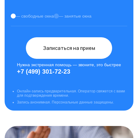
— свободные окна
— занятые окна
Записаться на прием
Нужна экстренная помощь — звоните, это быстрее
+7 (499) 301-72-23
Онлайн-запись предварительная. Оператор свяжется с вами
для подтверждения времени.
Запись анонимная. Персональные данные защищены.