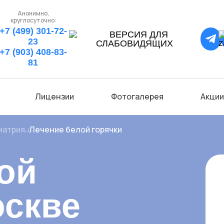
Анонимно,
круглосуточно:
+7 (499) 301-72-
23
+7 (903) 408-83-
81
Лицензии
Фотогалерея
Акции
иатрия
Лечение белой горячки
ой
оскве