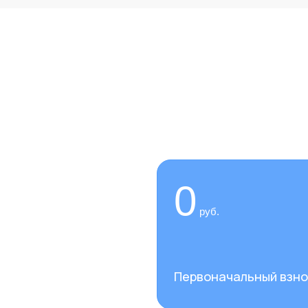
 сейчас,
0
руб.
услуги нашей клиники
Первоначальный взно