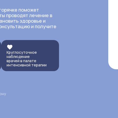
 горячке поможет
ты проводят лечение в
ановить здоровье и
консультацию и получите
Круглосуточное
наблюдение
врачей в палате
интенсивной терапии
ону