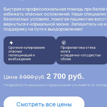
Быстрая и профессиональная помощь при белой
избежать опасных осложнений. Наши специалис
безопасных условиях, помогая пациентам восст
вернуться к нормальной жизни. Запишитесь на 
поддержку на пути к выздоровлению!
Срочное купирование
Профилактика отека
опасных
мозга
галлюцинаций и
и сердечно-сосудистых
возбуждения
сбоев
2 700 руб.
Цена:
3 000
руб.
*подробности акционного предложения уточняйте по телеф
Смотреть все цены