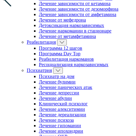
Лечение зависимости от кетамина
Лечение зависимости от дезоморфина
Лечение зависимости от амфетамина
Лечение от мефедрона
Детоксикация наркозависимых
Лечение наркомании в стационаре
Лечение от метамфетамина
Реабилитация
Программа 12 шагов
Программа Day Top
Реабилитация наркоманов
Ресоциализация наркозависимых
Психиатрия
Психиатр на дом
Лечение булимии
Лечение панических атак
Лечение депрессии
Лечение абулии
Клинический психолог
Лечение алекситимии
Лечение дереализации
Лечение психоза
Лечение гипомании
Лечение ипохондрии