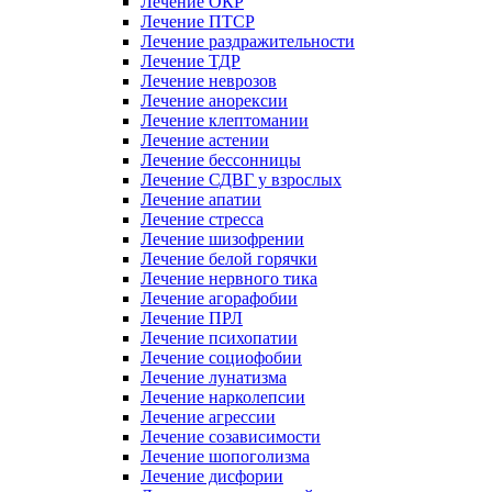
Лечение ОКР
Лечение ПТСР
Лечение раздражительности
Лечение ТДР
Лечение неврозов
Лечение анорексии
Лечение клептомании
Лечение астении
Лечение бессонницы
Лечение СДВГ у взрослых
Лечение апатии
Лечение стресса
Лечение шизофрении
Лечение белой горячки
Лечение нервного тика
Лечение агорафобии
Лечение ПРЛ
Лечение психопатии
Лечение социофобии
Лечение лунатизма
Лечение нарколепсии
Лечение агрессии
Лечение созависимости
Лечение шопоголизма
Лечение дисфории