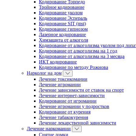
Кодирование Торпедо
Тройное кодирование
Кодирование уколом
Кодирование Эспераль
Кодирование SIT (mst)
Кодирование гипнозом
Лазерное кодирование
Химзащита от алкоголя
Кодирование от алкоголизма уколом под лопа
Кодирование от алкоголизма на 1 год
Кодирование от алкоголизма на 3 месяца
ИКТ кодирование
Кодирование по методу Рожнова
Нарколог на дом
Лечение токсикомании
Лечение игромании
Лечение зависимости от ставок на спорт
Лечение интернет-зависимости
Кодирование от игромании
Лечение игромании у подростков
Кодирование от курения
Лечение табакокурения
Лечение лекарственной зависимости
Лечение наркомании
Снятие ломки