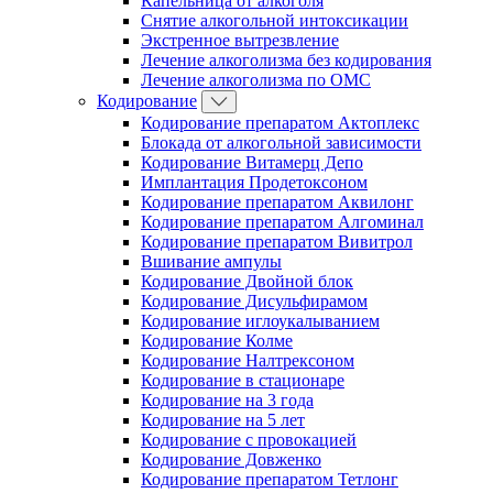
Капельница от алкоголя
Снятие алкогольной интоксикации
Экстренное вытрезвление
Лечение алкоголизма без кодирования
Лечение алкоголизма по ОМС
Кодирование
Кодирование препаратом Актоплекс
Блокада от алкогольной зависимости
Кодирование Витамерц Депо
Имплантация Продетоксоном
Кодирование препаратом Аквилонг
Кодирование препаратом Алгоминал
Кодирование препаратом Вивитрол
Вшивание ампулы
Кодирование Двойной блок
Кодирование Дисульфирамом
Кодирование иглоукалыванием
Кодирование Колме
Кодирование Налтрексоном
Кодирование в стационаре
Кодирование на 3 года
Кодирование на 5 лет
Кодирование с провокацией
Кодирование Довженко
Кодирование препаратом Тетлонг