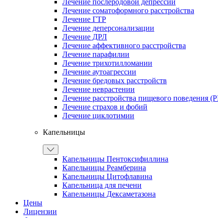
Лечение послеродовой депрессии
Лечение соматоформного расстройства
Лечение ГТР
Лечение деперсонализации
Лечение ДРЛ
Лечение аффективного расстройства
Лечение парафилии
Лечение трихотилломании
Лечение аутоагрессии
Лечение бредовых расстройств
Лечение неврастении
Лечение расстройства пищевого поведения (
Лечение страхов и фобий
Лечение циклотимии
Капельницы
Капельницы Пентоксифиллина
Капельницы Реамберина
Капельницы Цитофлавина
Капельница для печени
Капельницы Дексаметазона
Цены
Лицензии