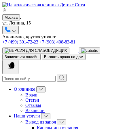
,
Москва
ул. Ленина, 15
Анонимно, круглосуточно:
+7 (499) 301-72-23
+7 (903) 408-83-81
Записаться онлайн
Вызвать врача на дом
О клинике
Врачи
Статьи
Отзывы
Вакансии
Наши услуги
Вывод из запоя
Капельница от запоя