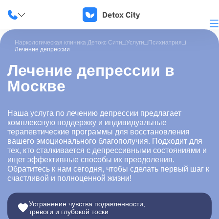
Наркологическая клиника Детокс Сити
Услуги
Психиатрия
Лечение депрессии
Лечение депрессии в
Москве
О клинике
Наши услуги
Наша услуга по лечению депрессии предлагает
комплексную поддержку и индивидуальные
Цены
терапевтические программы для восстановления
вашего эмоционального благополучия. Подходит для
Лицензии
тех, кто сталкивается с депрессивными состояниями и
ищет эффективные способы их преодоления.
Обратитесь к нам сегодня, чтобы сделать первый шаг к
Фотогалерея
счастливой и полноценной жизни!
Акции и скидки
Устранение чувства подавленности,
тревоги и глубокой тоски
Вопрос-ответ