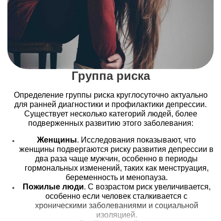
психоэмоциональное состояние человека, усиливая
риск развития депрессии. Точное определение причин
является ключевым этапом в разработке
эффективного плана лечения.
Стадии депрессивного состояния
Понимание симптомов и лечения депрессии
Группа риска
неразрывно связано с определением ее стадий.
Каждая стадия имеет свои характерные проявления и
Определение группы риска круглосуточно актуально
требует индивидуализированного подхода. Обычно
для ранней диагностики и профилактики депрессии.
выделяют три основные стадии:
Существует несколько категорий людей, более
подверженных развитию этого заболевания:
Легкая стадия
. Симптомы существуют, но еще не
оказывают существенного влияния на качество
Женщины
. Исследования показывают, что
жизни. В этот период возможно эффективное
женщины подвергаются риску развития депрессии в
вмешательство без применения медикаментов.
два раза чаще мужчин, особенно в периоды
Средняя стадия
. Симптомы становятся более
гормональных изменений, таких как менструация,
выраженными, начинают влиять на
беременность и менопауза.
профессиональную и личную жизнь. Здесь уже
Пожилые люди
. С возрастом риск увеличивается,
необходима медикаментозная поддержка и
особенно если человек сталкивается с
регулярные консультации с психотерапевтом.
хроническими заболеваниями и социальной
Тяжелая стадия
. Симптомы крайне выражены,
изоляцией.