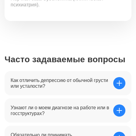
психиатрия).
Часто задаваемые вопросы
Как отличить депрессию от обычной грусти
или усталости?
Грусть проходит со сменой обстоятельств, а депрессия
Узнают ли о моем диагнозе на работе или в
— нет. Основные признаки: потеря интереса к тому, что
госструктурах?
раньше радовало, отсутствие сил даже на простые
дела, нарушение сна и аппетита, чувство вины или
безнадежности, длящиеся более 2 недель. Это
Мы гарантируем полную анонимность. В нашей
биологический сбой, который нельзя победить просто
Обязательно ли принимать