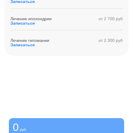
Записаться
Лечение ипохондрии
от 2 700 руб
Записаться
Лечение гипомании
от 2 300 руб
Записаться
Получите помощь сейчас,
платите потом
Оформите беспроцентную рассрочку на услуги нашей
клиники
0
руб.