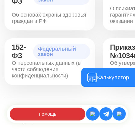
ФЗ
О психиа
Об основах охраны здоровья
гарантиях
граждан в РФ
оказании
152-
Прика
Федеральный
закон
ФЗ
№1034
О персональных данных (в
Об утвер
части соблюдения
медицинс
конфиденциальности)
«психиат
Калькулятор
Также соблюдаем медицинскую тайну и
действуем на основании информированного
помощь
добровольного согласия пациента.