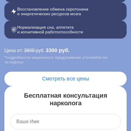
Восстановление обмена серотонина
Контакты
и энергетических ресурсов мозга
Нормализация сна, аппетита
Записаться онлайн
и когнитивной работоспособности
Вызвать врача на дом
3300 руб.
Цена от:
3800
руб.
*подробности акционного предложения уточняйте по
Москва
,
телефону
ул. Ленина, 15
Смотреть все цены
Бесплатная консультация
нарколога