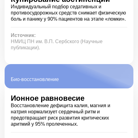
устранение кислородного голодания;
Индивидуальный подбор седативных и
подготовка к прохождению дальнейшего курса
противосудорожных средств снимает физическую
лечения.
боль и панику у 90% пациентов на этапе «ломки».
В течение нескольких часов после начала процедуры
пациент ощущает улучшение самочувствия. Добиться
Источник:
такого результата аптечными препаратами
НМИЦ ПН им. В.П. Сербского (Научные
самостоятельно не получится. К тому же, такая затея
публикации).
очень опасная. Далеко не все препараты совместимы
между собой, а также необходимо учитывать
специфику действия разных наркотических веществ,
чтобы подобрать правильное лечение.
Био-восстановление
Когда можно прокапаться от
наркотиков в домашних условиях
Ионное равновесие
Вызвать врача можно круглосуточно при малейшем
Восстановление дефицита калия, магния и
ухудшении состояния. Обычно сами зависимые этого
натрия нормализует сердечный ритм и
не делают, так как не хотят афишировать свое
предотвращает риск развития критических
состояние и просто не в состоянии адекватно оценить
аритмий у 95% пролеченных.
его. Чаще всего к наркологам обращаются
родственники, когда появляются явные признаки ломки
или передозировки.