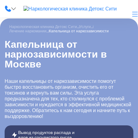
Наркологическая клиника Детокс Сити
Услуги
Лечение наркомании
Капельница от наркозависимости
Капельница от
наркозависимости в
О клинике
Москве
Наши услуги
Цены
Наши капельницы от наркозависимости помогут
быстро восстановить организм, очистить его от
токсинов и вернуть вам силы. Эта услуга
Лицензии
предназначена для тех, кто столкнулся с проблемой
зависимости и нуждается в эффективной медицинской
Фотогалерея
поддержке. Обратитесь к нам сегодня и начните путь к
выздоровлению!
Акции и скидки
Вывод продуктов распада и
Вопрос-ответ
ядов из сосудистого русла