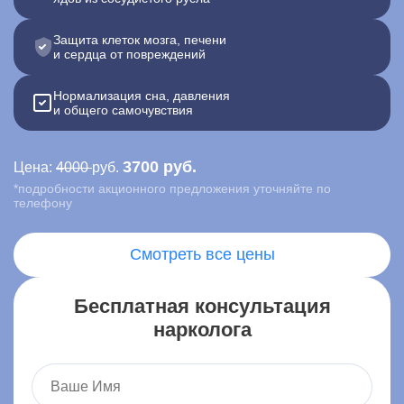
Контакты
Защита клеток мозга, печени
и сердца от повреждений
Записаться онлайн
Нормализация сна, давления
и общего самочувствия
Вызвать врача на дом
3700 руб.
Цена:
4000
руб.
Москва
,
ул. Ленина, 15
*подробности акционного предложения уточняйте по
телефону
Смотреть все цены
Бесплатная консультация
нарколога