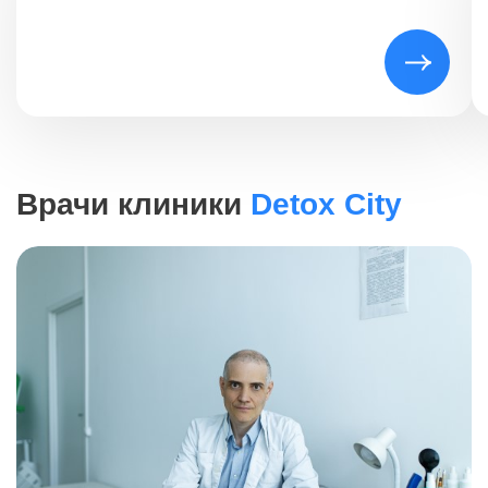
окончанию инфузии больной, как правило, уже
засыпает. Это значит, что процедура прошла успешно.
Родственникам пациента врач дает рекомендации по
дальнейшему уходу и выписывает препараты, которые
необходимо принимать для полного восстановления.
Эффективность капельниц от
наркомании
Врачи клиники
Detox City
Высокая результативность инфузионной терапии
делает ее очень популярной услугой в наркологии. Все
дело в том, как именно лекарства попадают в организм.
Не секрет, что и полезные, и вредные вещества
оказываются в нашем кровотоке. Они попадают туда
разными путями: в основном, через желудок и тонкий
кишечник. Для экстренных случаев эта цепочка
слишком долгая. А вот капельница начинает
действовать в считанные минуты, принося
долгожданное облегчение. Биодоступность лекарств
достигает своего пика , так как они напрямую попадают
в кровь.
Результат от капельниц: