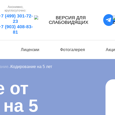
Анонимно,
круглосуточно:
+7 (499) 301-72-
23
+7 (903) 408-83-
81
ы
Лицензии
Фотогалерея
Акци
ание
Кодирование на 5 лет
 от
 на 5