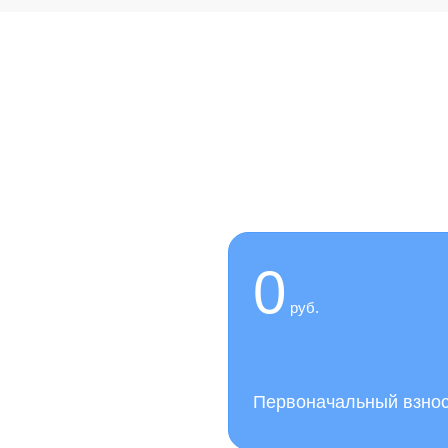
 сейчас,
0
руб.
слуги нашей клиники
Первоначальный взно