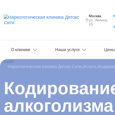
Москва
,
ул. Ленина,
15
О клинике
Наши услуги
Цен
Наркологическая клиника Детокс Сити
Услуги
Кодиров
Кодирование
алкоголизма