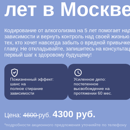
лет в Москв
Кодирование от алкоголизма на 5 лет помогает на
зависимости и вернуть контроль над своей жизнью
тех, кто хочет навсегда забыть о вредной привычк
главу. Не откладывайте, запишитесь на консульта
первый шаг к здоровому будущему!
Пожизненный эффект:
Усиленное депо:
шанс на
постепенное
полное стирание
высвобождение на
зависимости
протяжении 60 мес.
4300 руб.
Цена:
4600
руб.
*подробности акционного предложения уточняйте по телефону