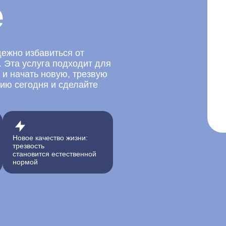
е
дежно избавиться от
. Эта услуга подходит для
е и начать новую, трезвую
цию сегодня и сделайте
Новое качество жизни:
трезвость
становится естественной
нормой