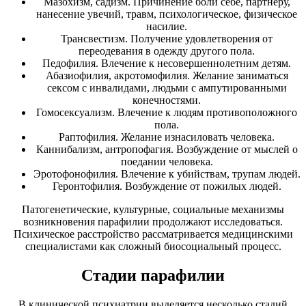
Мазохизм, садизм. Причинение боли себе, партнеру,
нанесение увечий, травм, психологическое, физическое
насилие.
Трансвестизм. Получение удовлетворения от
переодевания в одежду другого пола.
Педофилия. Влечение к несовершеннолетним детям.
Абазиофилия, акротомофилия. Желание заниматься
сексом с инвалидами, людьми с ампутированными
конечностями.
Гомосексуализм. Влечение к людям противоположного
пола.
Раптофилия. Желание изнасиловать человека.
Каннибализм, антропофагия. Возбуждение от мыслей о
поедании человека.
Эротофонофилия. Влечение к убийствам, трупам людей.
Геронтофилия. Возбуждение от пожилых людей.
Патогенетические, культурные, социальные механизмы
возникновения парафилии продолжают исследоваться.
Психическое расстройство рассматривается медицинскими
специалистами как сложный биосоциальный процесс.
Стадии парафилии
В клинической психиатрии выделяется несколько стадий