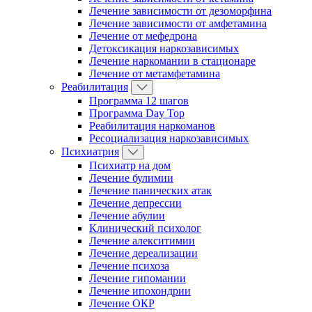
Лечение зависимости от дезоморфина
Лечение зависимости от амфетамина
Лечение от мефедрона
Детоксикация наркозависимых
Лечение наркомании в стационаре
Лечение от метамфетамина
Реабилитация
Программа 12 шагов
Программа Day Top
Реабилитация наркоманов
Ресоциализация наркозависимых
Психиатрия
Психиатр на дом
Лечение булимии
Лечение панических атак
Лечение депрессии
Лечение абулии
Клинический психолог
Лечение алекситимии
Лечение дереализации
Лечение психоза
Лечение гипомании
Лечение ипохондрии
Лечение ОКР