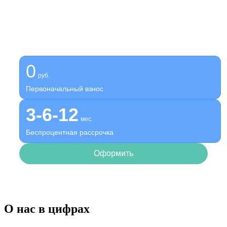
Получите помощь сейчас,
платите потом
Оформите беспроцентную рассрочку на услуги нашей
клиники
0
руб.
Первоначальный взнос
3-6-12
мес.
Беспроцентная рассрочка
Оформить
О нас в цифрах