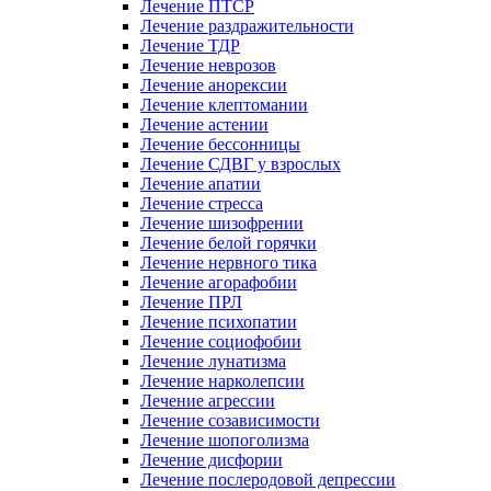
Лечение ПТСР
Лечение раздражительности
Лечение ТДР
Лечение неврозов
Лечение анорексии
Лечение клептомании
Лечение астении
Лечение бессонницы
Лечение СДВГ у взрослых
Лечение апатии
Лечение стресса
Лечение шизофрении
Лечение белой горячки
Лечение нервного тика
Лечение агорафобии
Лечение ПРЛ
Лечение психопатии
Лечение социофобии
Лечение лунатизма
Лечение нарколепсии
Лечение агрессии
Лечение созависимости
Лечение шопоголизма
Лечение дисфории
Лечение послеродовой депрессии