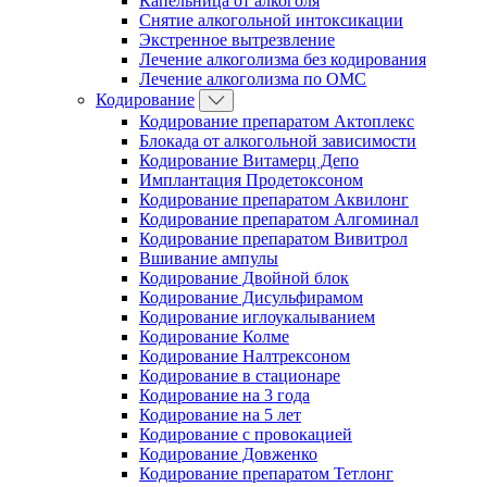
Капельница от алкоголя
Снятие алкогольной интоксикации
Экстренное вытрезвление
Лечение алкоголизма без кодирования
Лечение алкоголизма по ОМС
Кодирование
Кодирование препаратом Актоплекс
Блокада от алкогольной зависимости
Кодирование Витамерц Депо
Имплантация Продетоксоном
Кодирование препаратом Аквилонг
Кодирование препаратом Алгоминал
Кодирование препаратом Вивитрол
Вшивание ампулы
Кодирование Двойной блок
Кодирование Дисульфирамом
Кодирование иглоукалыванием
Кодирование Колме
Кодирование Налтрексоном
Кодирование в стационаре
Кодирование на 3 года
Кодирование на 5 лет
Кодирование с провокацией
Кодирование Довженко
Кодирование препаратом Тетлонг