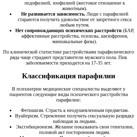
педофилией, зоофилией (жестокое отношение к
животным).
Не развивается зависимость.
Люди с парафилией
стараются получить удовольствие от запретного секса
любым путем.
Нет сопровождающих психических расстройств
(БАР,
аффективные расстройства, психозы, шизофрения,
маниакальные фазы).
По клинической статистике расстройствами парафилического
ряда чаще страдают представители мужского пола. Пик
заболеваемости приходится на 17-35 лет.
Классификация парафилии
В психиатрии медицинские специалисты выделяют у
пациентов следующие виды психического расстройства
парафилии:
Фетишизм. Страсть к неодушевленным предметам.
Вуайеризм. Стремление получить сексуальную разрядку
наблюдая за людьми.
Эксгибиционизм. Желание показывать свои гениталии,
половой акт посторонним людям.