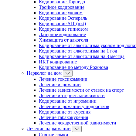
Кодирование Торпедо
Тройное кодирование
Кодирование уколом
Кодирование Эспераль
Кодирование SIT (mst)
Кодирование гипнозом
Лазерное кодирование
Химзащита от алкоголя
Кодирование от алкоголизма уколом под лопа
Кодирование от алкоголизма на 1 год
Кодирование от алкоголизма на 3 месяца
ИКТ кодирование
Кодирование по методу Рожнова
Нарколог на дом
Лечение токсикомании
Лечение игромании
Лечение зависимости от ставок на спорт
Лечение интернет-зависимости
Кодирование от игромании
Лечение игромании у подростков
Кодирование от курения
Лечение табакокурения
Лечение лекарственной зависимости
Лечение наркомании
Снятие ломки