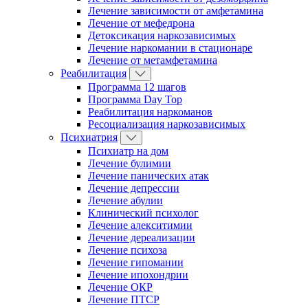
Лечение зависимости от амфетамина
Лечение от мефедрона
Детоксикация наркозависимых
Лечение наркомании в стационаре
Лечение от метамфетамина
Реабилитация
Программа 12 шагов
Программа Day Top
Реабилитация наркоманов
Ресоциализация наркозависимых
Психиатрия
Психиатр на дом
Лечение булимии
Лечение панических атак
Лечение депрессии
Лечение абулии
Клинический психолог
Лечение алекситимии
Лечение дереализации
Лечение психоза
Лечение гипомании
Лечение ипохондрии
Лечение ОКР
Лечение ПТСР