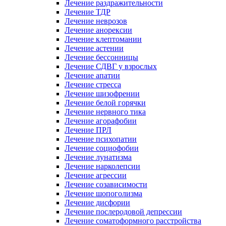
Лечение раздражительности
Лечение ТДР
Лечение неврозов
Лечение анорексии
Лечение клептомании
Лечение астении
Лечение бессонницы
Лечение СДВГ у взрослых
Лечение апатии
Лечение стресса
Лечение шизофрении
Лечение белой горячки
Лечение нервного тика
Лечение агорафобии
Лечение ПРЛ
Лечение психопатии
Лечение социофобии
Лечение лунатизма
Лечение нарколепсии
Лечение агрессии
Лечение созависимости
Лечение шопоголизма
Лечение дисфории
Лечение послеродовой депрессии
Лечение соматоформного расстройства