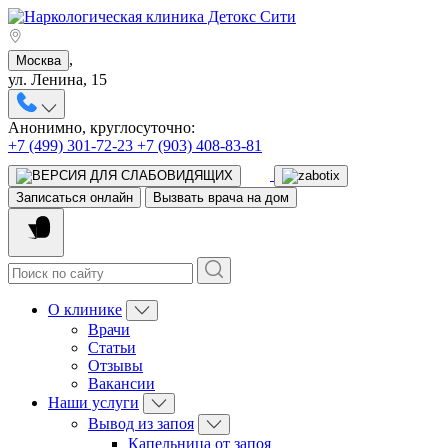
,
Москва
ул. Ленина, 15
Анонимно, круглосуточно:
+7 (499) 301-72-23
+7 (903) 408-83-81
Записаться онлайн
Вызвать врача на дом
О клинике
Врачи
Статьи
Отзывы
Вакансии
Наши услуги
Вывод из запоя
Капельница от запоя