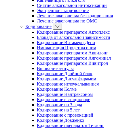
Капельница от алкоголя
Снятие алкогольной интоксикации
Экстренное вытрезвление
Лечение алкоголизма без кодирования
Лечение алкоголизма по ОМС
Кодирование
Кодирование препаратом Актоплекс
Блокада от алкогольной зависимости
Кодирование Витамерц Депо
Имплантация Продетоксоном
Кодирование препаратом Аквилонг
Кодирование препаратом Алгоминал
Кодирование препаратом Вивитрол
Вшивание ампулы
Кодирование Двойной блок
Кодирование Дисульфирамом
Кодирование иглоукалыванием
Кодирование Колме
Кодирование Налтрексоном
Кодирование в стационаре
Кодирование на 3 года
Кодирование на 5 лет
Кодирование с провокацией
Кодирование Довженко
Кодирование препаратом Тетлонг