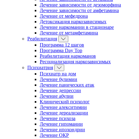
Лечение зависимости от дезоморфина
Лечение зависимости от амфетамина
Лечение от мефедрона
Детоксикация наркозависимых
Лечение наркомании в стационаре
Лечение от метамфетамина
Реабилитация
Программа 12 шагов
Программа Day Top
Реабилитация наркоманов
Ресоциализация наркозависимых
Психиатрия
Психиатр на дом
Лечение булимии
Лечение панических атак
Лечение депрессии
Лечение абулии
Клинический психолог
Лечение алекситимии
Лечение дереализации
Лечение психоза
Лечение гипомании
Лечение ипохондрии
Лечение ОКР