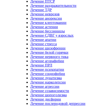
Лечение ПТСР
Лечение раздражительности
Лечение ТДР
Лечение неврозов
Лечение анорексии
Лечение клептомании
Лечение астении
Лечение бессонницы
Лечение СДВГ у взрослых
Лечение апатии
Лечение стресса
Лечение шизофрении
Лечение белой горячки
Лечение нервного тика
Лечение агорафобии
Лечение ПРЛ
Лечение психопатии
Лечение социофобии
Лечение лунатизма
Лечение нарколепсии
Лечение агрессии
Лечение созависимости
Лечение шопоголизма
Лечение дисфории
Лечение послеродовой депрессии