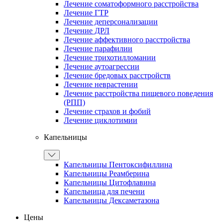
Лечение соматоформного расстройства
Лечение ГТР
Лечение деперсонализации
Лечение ДРЛ
Лечение аффективного расстройства
Лечение парафилии
Лечение трихотилломании
Лечение аутоагрессии
Лечение бредовых расстройств
Лечение неврастении
Лечение расстройства пищевого поведения
(РПП)
Лечение страхов и фобий
Лечение циклотимии
Капельницы
Капельницы Пентоксифиллина
Капельницы Реамберина
Капельницы Цитофлавина
Капельница для печени
Капельницы Дексаметазона
Цены