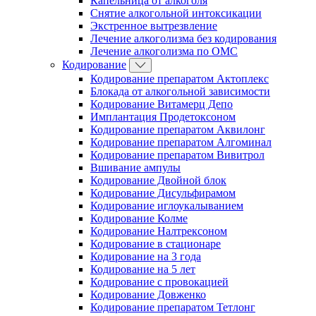
Капельница от алкоголя
Снятие алкогольной интоксикации
Экстренное вытрезвление
Лечение алкоголизма без кодирования
Лечение алкоголизма по ОМС
Кодирование
Кодирование препаратом Актоплекс
Блокада от алкогольной зависимости
Кодирование Витамерц Депо
Имплантация Продетоксоном
Кодирование препаратом Аквилонг
Кодирование препаратом Алгоминал
Кодирование препаратом Вивитрол
Вшивание ампулы
Кодирование Двойной блок
Кодирование Дисульфирамом
Кодирование иглоукалыванием
Кодирование Колме
Кодирование Налтрексоном
Кодирование в стационаре
Кодирование на 3 года
Кодирование на 5 лет
Кодирование с провокацией
Кодирование Довженко
Кодирование препаратом Тетлонг