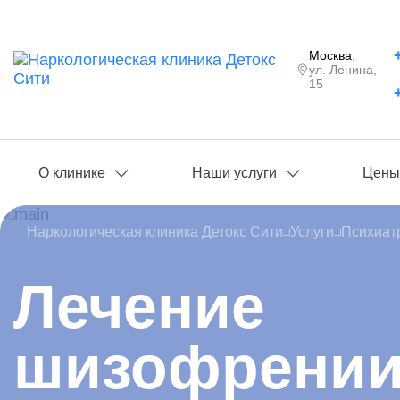
Москва
,
ул. Ленина,
15
О клинике
Наши услуги
Цен
Наркологическая клиника Детокс Сити
Услуги
Психиат
Лечение
шизофрении