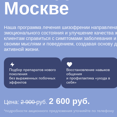
Москве
Наша программа лечения шизофрении направлена
эмоционального состояния и улучшение качества 
клиентам справиться с симптомами заболевания и
своими мыслями и поведением, создавая основу 
активной жизни.
Подбор препаратов нового
Восстановление навыков
поколения
общения
без выраженных побочных
и профилактика «ухода в
эффектов
себя»
2 600 руб.
Цена:
2 900
руб.
*подробности акционного предложения уточняйте по телефону