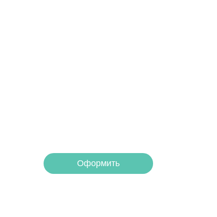
Получите помощь
платите потом
Оформите беспроцентную рассрочку на у
Оформить