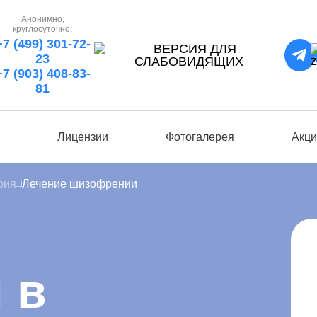
Анонимно,
круглосуточно:
+7 (499) 301-72-
23
+7 (903) 408-83-
81
ы
Лицензии
Фотогалерея
Акци
рия
Лечение шизофрении
 в