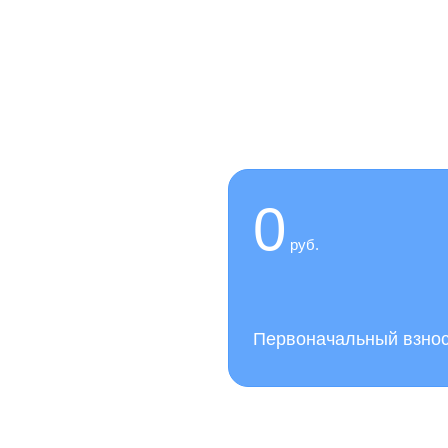
 сейчас,
0
руб.
слуги нашей клиники
Первоначальный взно