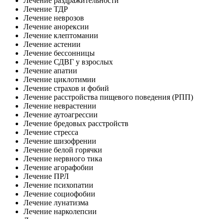
Лечение раздражительности
Лечение ТДР
Лечение неврозов
Лечение анорексии
Лечение клептомании
Лечение астении
Лечение бессонницы
Лечение СДВГ у взрослых
Лечение апатии
Лечение циклотимии
Лечение страхов и фобий
Лечение расстройства пищевого поведения (РПП)
Лечение неврастении
Лечение аутоагрессии
Лечение бредовых расстройств
Лечение стресса
Лечение шизофрении
Лечение белой горячки
Лечение нервного тика
Лечение агорафобии
Лечение ПРЛ
Лечение психопатии
Лечение социофобии
Лечение лунатизма
Лечение нарколепсии