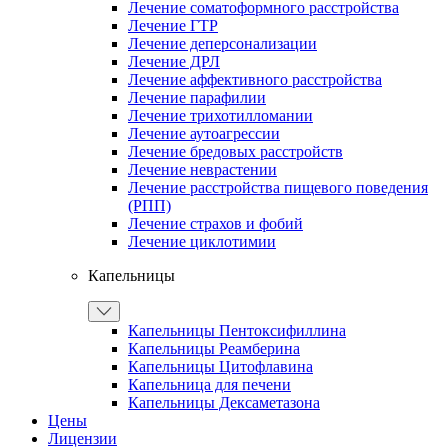
Лечение соматоформного расстройства
Лечение ГТР
Лечение деперсонализации
Лечение ДРЛ
Лечение аффективного расстройства
Лечение парафилии
Лечение трихотилломании
Лечение аутоагрессии
Лечение бредовых расстройств
Лечение неврастении
Лечение расстройства пищевого поведения
(РПП)
Лечение страхов и фобий
Лечение циклотимии
Капельницы
Капельницы Пентоксифиллина
Капельницы Реамберина
Капельницы Цитофлавина
Капельница для печени
Капельницы Дексаметазона
Цены
Лицензии