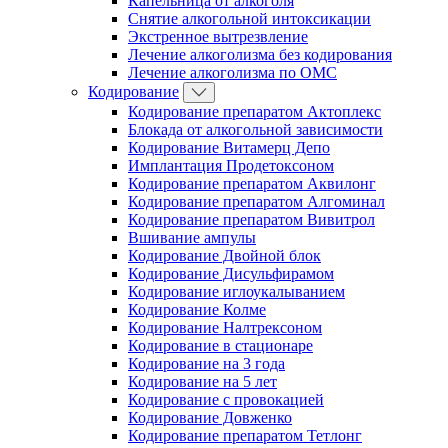
Капельница от алкоголя
Снятие алкогольной интоксикации
Экстренное вытрезвление
Лечение алкоголизма без кодирования
Лечение алкоголизма по ОМС
Кодирование
Кодирование препаратом Актоплекс
Блокада от алкогольной зависимости
Кодирование Витамерц Депо
Имплантация Продетоксоном
Кодирование препаратом Аквилонг
Кодирование препаратом Алгоминал
Кодирование препаратом Вивитрол
Вшивание ампулы
Кодирование Двойной блок
Кодирование Дисульфирамом
Кодирование иглоукалыванием
Кодирование Колме
Кодирование Налтрексоном
Кодирование в стационаре
Кодирование на 3 года
Кодирование на 5 лет
Кодирование с провокацией
Кодирование Довженко
Кодирование препаратом Тетлонг