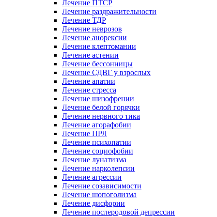
Лечение ПТСР
Лечение раздражительности
Лечение ТДР
Лечение неврозов
Лечение анорексии
Лечение клептомании
Лечение астении
Лечение бессонницы
Лечение СДВГ у взрослых
Лечение апатии
Лечение стресса
Лечение шизофрении
Лечение белой горячки
Лечение нервного тика
Лечение агорафобии
Лечение ПРЛ
Лечение психопатии
Лечение социофобии
Лечение лунатизма
Лечение нарколепсии
Лечение агрессии
Лечение созависимости
Лечение шопоголизма
Лечение дисфории
Лечение послеродовой депрессии