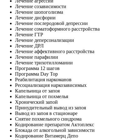
Лечение агрессии
Лечение созависимости
Лечение шопоголизма
Лечение дисфории
Лечение послеродовой депрессии
Лечение соматоформного расстройства
Лечение ГТР
Лечение деперсонализации
Лечение ДРЛ
Лечение аффективного расстройства
Лечение парафилии
Лечение трихотилломании
Программа 12 шагов
Программа Day Top
Реабилитация наркоманов
Ресоциализация наркозависимых
Капельница от запоя
Капельница от похмелья
Хронический запой
Принудительный вывод из запоя
Вывод из запоя в стационаре
Снятие похмельного синдрома
Кодирование препаратом Актоплекс
Блокада от алкогольной зависимости
Кодирование Витамерц Депо