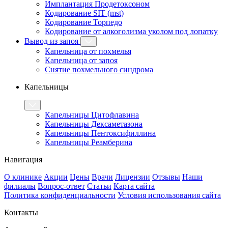
Имплантация Продетоксоном
Кодирование SIT (mst)
Кодирование Торпедо
Кодирование от алкоголизма уколом под лопатку
Вывод из запоя
Капельница от похмелья
Капельница от запоя
Снятие похмельного синдрома
Капельницы
Капельницы Цитофлавина
Капельницы Дексаметазона
Капельницы Пентоксифиллина
Капельницы Реамберина
Навигация
О клинике
Акции
Цены
Врачи
Лицензии
Отзывы
Наши
филиалы
Вопрос-ответ
Статьи
Карта сайта
Политика конфиденциальности
Условия использования сайта
Контакты