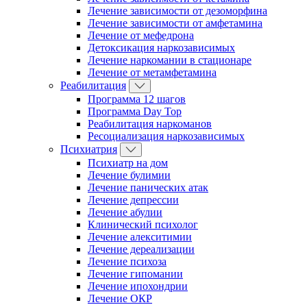
Лечение зависимости от дезоморфина
Лечение зависимости от амфетамина
Лечение от мефедрона
Детоксикация наркозависимых
Лечение наркомании в стационаре
Лечение от метамфетамина
Реабилитация
Программа 12 шагов
Программа Day Top
Реабилитация наркоманов
Ресоциализация наркозависимых
Психиатрия
Психиатр на дом
Лечение булимии
Лечение панических атак
Лечение депрессии
Лечение абулии
Клинический психолог
Лечение алекситимии
Лечение дереализации
Лечение психоза
Лечение гипомании
Лечение ипохондрии
Лечение ОКР