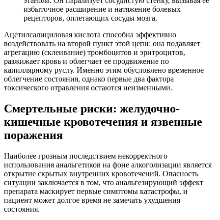
этанола. Он парализует сосудистую стенку, вызывая ее
избыточное расширение и натяжение болевых
рецепторов, оплетающих сосуды мозга.
Ацетилсалициловая кислота способна эффективно
воздействовать на второй пункт этой цепи: она подавляет
агрегацию (склеивание) тромбоцитов и эритроцитов,
разжижает кровь и облегчает ее продвижение по
капиллярному руслу. Именно этим обусловлено временное
облегчение состояния, однако первые два фактора
токсического отравления остаются неизменными.
Смертельные риски: желудочно-
кишечные кровотечения и язвенные
поражения
Наиболее грозным последствием некорректного
использования анальгетиков на фоне алкоголизации является
открытие скрытых внутренних кровотечений. Опасность
ситуации заключается в том, что анальгезирующий эффект
препарата маскирует первые симптомы катастрофы, и
пациент может долгое время не замечать ухудшения
состояния.