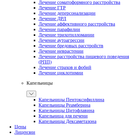
Лечение соматоформного расстройства
Лечение ГТР
Лечение деперсонализации
Лечение ДРЛ
Лечение аффективного расстройства
Лечение парафилии
Лечение трихотилломании
Лечение аутоагрессии
Лечение бредовых расстройств
Лечение неврастении
Лечение расстройства пищевого поведения
(РПП)
Лечение страхов и фобий
Лечение циклотимии
Капельницы
Капельницы Пентоксифиллина
Капельницы Реамберина
Капельницы Цитофлавина
Капельница для печени
Капельницы Дексаметазона
Цены
Лицензии