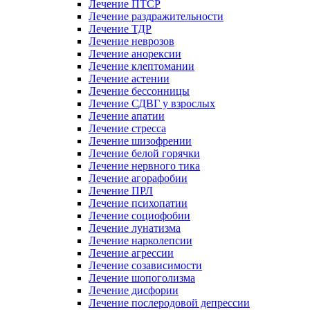
Лечение ПТСР
Лечение раздражительности
Лечение ТДР
Лечение неврозов
Лечение анорексии
Лечение клептомании
Лечение астении
Лечение бессонницы
Лечение СДВГ у взрослых
Лечение апатии
Лечение стресса
Лечение шизофрении
Лечение белой горячки
Лечение нервного тика
Лечение агорафобии
Лечение ПРЛ
Лечение психопатии
Лечение социофобии
Лечение лунатизма
Лечение нарколепсии
Лечение агрессии
Лечение созависимости
Лечение шопоголизма
Лечение дисфории
Лечение послеродовой депрессии