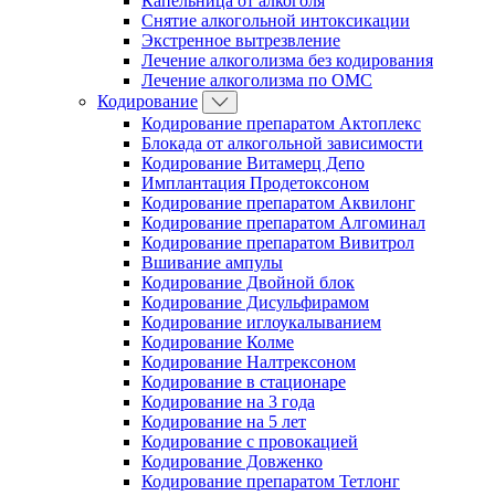
Капельница от алкоголя
Снятие алкогольной интоксикации
Экстренное вытрезвление
Лечение алкоголизма без кодирования
Лечение алкоголизма по ОМС
Кодирование
Кодирование препаратом Актоплекс
Блокада от алкогольной зависимости
Кодирование Витамерц Депо
Имплантация Продетоксоном
Кодирование препаратом Аквилонг
Кодирование препаратом Алгоминал
Кодирование препаратом Вивитрол
Вшивание ампулы
Кодирование Двойной блок
Кодирование Дисульфирамом
Кодирование иглоукалыванием
Кодирование Колме
Кодирование Налтрексоном
Кодирование в стационаре
Кодирование на 3 года
Кодирование на 5 лет
Кодирование с провокацией
Кодирование Довженко
Кодирование препаратом Тетлонг