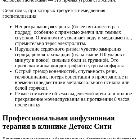
Симптомы, при которых требуется немедленная
госпитализация:
Непрекращающаяся рвота (более пяти-шести раз
подряд), особенно с примесью желчи или темных
сгустков. Организм не усваивает воду и медикаменты,
стремительно теряя электролиты.
Нарушение сердечного ритма: чувство замирания
сердца, резкая тахикардия (пульс выше 110 ударов в
минуту в покое), сильные боли за грудиной. Это
признаки миокардиодистрофии и угрозы инфаркта.
Острый тремор конечностей, спутанность речи,
галлюцинации, потеря ориентации в пространстве и
времени (предвестники металкогольного психоза или
белой горячки).
Резкое снижение объема выделяемой мочи или полное
прекращение мочеиспускания на протяжении 8 часов
после питья.
Профессиональная инфузионная
терапия в клинике Детокс Сити