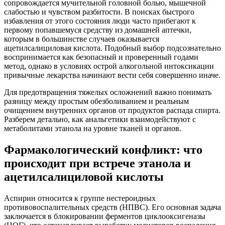
сопровождается мучительной головной болью, мышечной
слабостью и чувством разбитости. В поисках быстрого
избавления от этого состояния люди часто прибегают к
первому попавшемуся средству из домашней аптечки,
которым в большинстве случаев оказывается
ацетилсалициловая кислота. Подобный выбор подсознательно
воспринимается как безопасный и проверенный годами
метод, однако в условиях острой алкогольной интоксикации
привычные лекарства начинают вести себя совершенно иначе.
Для предотвращения тяжелых осложнений важно понимать
разницу между простым обезболиванием и реальным
очищением внутренних органов от продуктов распада спирта.
Разберем детально, как анальгетики взаимодействуют с
метаболитами этанола на уровне тканей и органов.
Фармакологический конфликт: что
происходит при встрече этанола и
ацетилсалициловой кислоты
Аспирин относится к группе нестероидных
противовоспалительных средств (НПВС). Его основная задача
заключается в блокировании ферментов циклооксигеназы