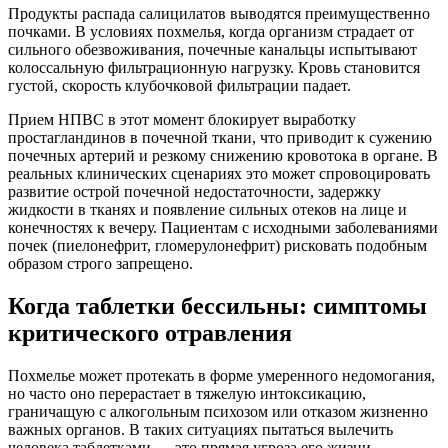
Продукты распада салицилатов выводятся преимущественно
почками. В условиях похмелья, когда организм страдает от
сильного обезвоживания, почечные канальцы испытывают
колоссальную фильтрационную нагрузку. Кровь становится
густой, скорость клубочковой фильтрации падает.
Прием НПВС в этот момент блокирует выработку
простагландинов в почечной ткани, что приводит к сужению
почечных артерий и резкому снижению кровотока в органе. В
реальных клинических сценариях это может спровоцировать
развитие острой почечной недостаточности, задержку
жидкости в тканях и появление сильных отеков на лице и
конечностях к вечеру. Пациентам с исходными заболеваниями
почек (пиелонефрит, гломерулонефрит) рисковать подобным
образом строго запрещено.
Когда таблетки бессильны: симптомы
критического отравления
Похмелье может протекать в форме умеренного недомогания,
но часто оно перерастает в тяжелую интоксикацию,
граничащую с алкогольным психозом или отказом жизненно
важных органов. В таких ситуациях пытаться вылечить
человека таблетками — это прямая угроза его жизни.