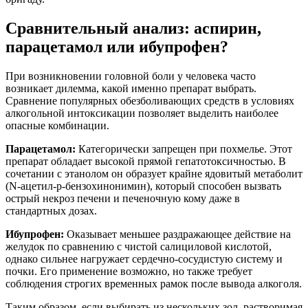
Сравнительный анализ: аспирин,
парацетамол или ибупрофен?
При возникновении головной боли у человека часто
возникает дилемма, какой именно препарат выбрать.
Сравнение популярных обезболивающих средств в условиях
алкогольной интоксикации позволяет выделить наиболее
опасные комбинации.
Парацетамол:
Категорически запрещен при похмелье. Этот
препарат обладает высокой прямой гепатотоксичностью. В
сочетании с этанолом он образует крайне ядовитый метаболит
(N-ацетил-p-бензохинонимин), который способен вызвать
острый некроз печени и печеночную кому даже в
стандартных дозах.
Ибупрофен:
Оказывает меньшее раздражающее действие на
желудок по сравнению с чистой салициловой кислотой,
однако сильнее нагружает сердечно-сосудистую систему и
почки. Его применение возможно, но также требует
соблюдения строгих временных рамок после вывода алкоголя.
Таким образом, если выбирать из нескольких зол, растворимая