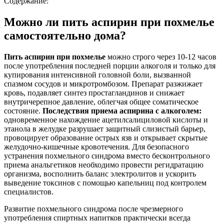
Содержание:
Можно ли пить аспирин при похмелье
самостоятельно дома?
Пить аспирин при похмелье
можно строго через 10-12 часов
после употребления последней порции алкоголя и только для
купирования интенсивной головной боли, вызванной
спазмом сосудов и микротромбозом. Препарат разжижает
кровь, подавляет синтез простагландинов и снижает
внутричерепное давление, облегчая общее соматическое
состояние.
Последствия приема аспирина с алкоголем:
одновременное нахождение ацетилсалициловой кислоты и
этанола в желудке разрушает защитный слизистый барьер,
провоцирует образование острых язв и открывает скрытые
желудочно-кишечные кровотечения. Для безопасного
устранения похмельного синдрома вместо бесконтрольного
приема анальгетиков необходимо провести регидратацию
организма, восполнить баланс электролитов и ускорить
выведение токсинов с помощью капельниц под контролем
специалистов.
Развитие похмельного синдрома после чрезмерного
употребления спиртных напитков практически всегда