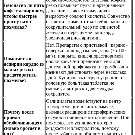
Безопасно ли пить
резко повышает пульс и артериальное
кофе с аспирином,
давление, а также стимулирует
чтобы быстрее
выработку соляной кислоты. Совместно
проснуться с
с салицилатами этот коктейль наносит
похмелья?
сокрушительный удар по слизистой
желудка и перегружает миокард,
увеличивая риск аритмии.
Нет. Препараты с приставкой «кардио»
содержат микродозы вещества (75-100
мг) и покрыты кишечнорастворимой
Помогает ли
оболочкой. Они предназначены для
аспирин кардио (в
длительной профилактики тромбозов и
малых дозах)
начинают действовать через несколько
предотвратить
дней. Купировать острую утреннюю
похмелье?
головную боль такая таблетка не
сможет, а вот риски для желудка
сохранятся.
Салицилаты воздействуют на центр
терморегуляции в гипоталамусе,
Почему после
вызывая расширение периферических
приема
сосудов и обильное потоотделение. При
обезболивающего
похмелье это усиливает потерю
сильно бросает в
жидкости и электролитов, поэтому
пот?
после таблетки необходимо выпить не