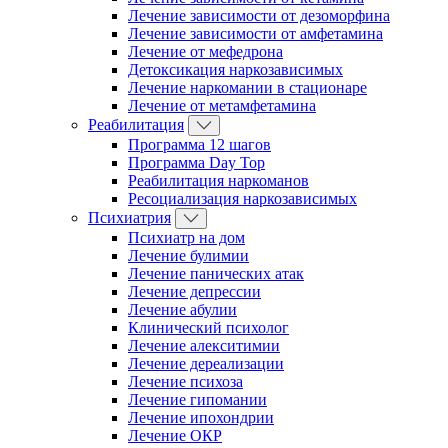
Лечение зависимости от дезоморфина
Лечение зависимости от амфетамина
Лечение от мефедрона
Детоксикация наркозависимых
Лечение наркомании в стационаре
Лечение от метамфетамина
Реабилитация
Программа 12 шагов
Программа Day Top
Реабилитация наркоманов
Ресоциализация наркозависимых
Психиатрия
Психиатр на дом
Лечение булимии
Лечение панических атак
Лечение депрессии
Лечение абулии
Клинический психолог
Лечение алекситимии
Лечение дереализации
Лечение психоза
Лечение гипомании
Лечение ипохондрии
Лечение ОКР