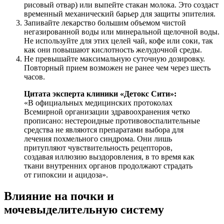
рисовый отвар) или выпейте стакан молока. Это создаст
временный механический барьер для защиты эпителия.
Запивайте лекарство большим объемом чистой
негазированной воды или минеральной щелочной воды.
Не используйте для этих целей чай, кофе или соки, так
как они повышают кислотность желудочной среды.
Не превышайте максимальную суточную дозировку.
Повторный прием возможен не ранее чем через шесть
часов.
Цитата эксперта клиники «Детокс Сити»:
«В официальных медицинских протоколах
Всемирной организации здравоохранения четко
прописано: нестероидные противовоспалительные
средства не являются препаратами выбора для
лечения похмельного синдрома. Они лишь
притупляют чувствительность рецепторов,
создавая иллюзию выздоровления, в то время как
ткани внутренних органов продолжают страдать
от гипоксии и ацидоза».
Влияние на почки и
мочевыделительную систему