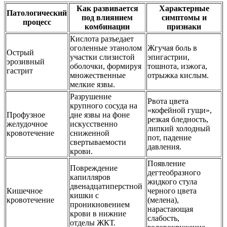
Как развивается
Характерные
Патологический
под влиянием
симптомы и
процесс
комбинации
признаки
Кислота разъедает
оголенные этанолом
Жгучая боль в
Острый
участки слизистой
эпигастрии,
эрозивный
оболочки, формируя
тошнота, изжога,
гастрит
множественные
отрыжка кислым.
мелкие язвы.
Разрушение
Рвота цвета
крупного сосуда на
«кофейной гущи»,
Профузное
дне язвы на фоне
резкая бледность,
желудочное
искусственно
липкий холодный
кровотечение
сниженной
пот, падение
свертываемости
давления.
крови.
Появление
Повреждение
дегтеобразного
капилляров
жидкого стула
двенадцатиперстной
Кишечное
черного цвета
кишки с
кровотечение
(мелена),
проникновением
нарастающая
крови в нижние
слабость,
отделы ЖКТ.