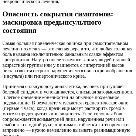
неврологического лечения.
Опасность сокрытия симптомов:
маскировка предынсультного
состояния
Самая большая поведенческая ошибка при самостоятельном
лечении похмелья — это слепая вера в то, что любая головная
боль вызвана исключительно банальным сладж-эффектом
эритроцитов. На утро после тяжелого запоя у людей старшей
возрастной группы или у пациентов с гипертонией высок
риск развития острого нарушения мозгового кровообращения
(инсульта) или гипертонического криза.
Принимая сильную дозу анальгетика, человек притупляет
болевой синдром и успокаивается, списывая заторможенность
и легкое онемение конечностей на обычное похмельное
недомогание. В результате упускается терапевтическое окно
(первые 4 часа), когда врачи еще могут растворить тромб в
мозге и предотвратить инвалидность. Если головная боль
сопровождается асимметрией лица, нарушением речи или
слабостью в одной руке, принимать таблетки категорически
запрещено — нужно немедленно вызывать реанимационную
бригаду.