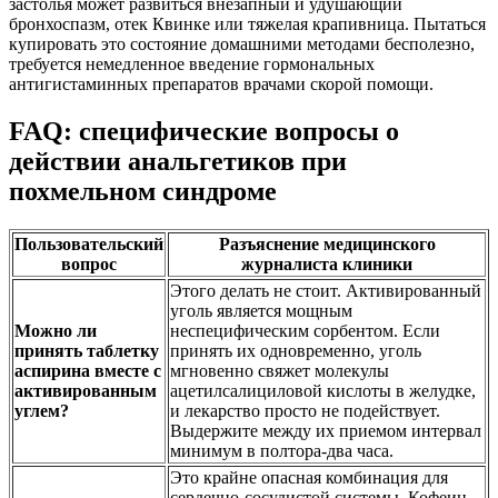
застолья может развиться внезапный и удушающий
бронхоспазм, отек Квинке или тяжелая крапивница. Пытаться
купировать это состояние домашними методами бесполезно,
требуется немедленное введение гормональных
антигистаминных препаратов врачами скорой помощи.
FAQ: специфические вопросы о
действии анальгетиков при
похмельном синдроме
Пользовательский
Разъяснение медицинского
вопрос
журналиста клиники
Этого делать не стоит. Активированный
уголь является мощным
Можно ли
неспецифическим сорбентом. Если
принять таблетку
принять их одновременно, уголь
аспирина вместе с
мгновенно свяжет молекулы
активированным
ацетилсалициловой кислоты в желудке,
углем?
и лекарство просто не подействует.
Выдержите между их приемом интервал
минимум в полтора-два часа.
Это крайне опасная комбинация для
сердечно-сосудистой системы. Кофеин