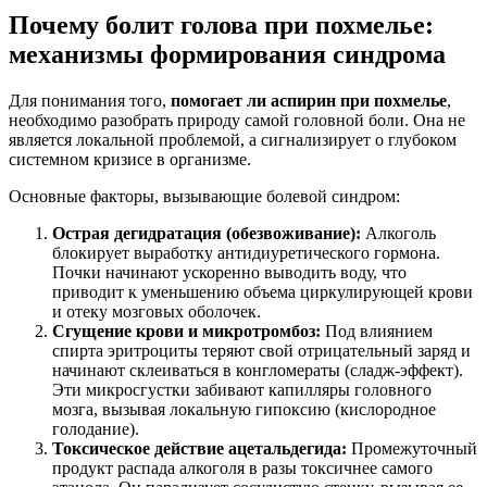
Почему болит голова при похмелье:
механизмы формирования синдрома
Для понимания того,
помогает ли аспирин при похмелье
,
необходимо разобрать природу самой головной боли. Она не
является локальной проблемой, а сигнализирует о глубоком
системном кризисе в организме.
Основные факторы, вызывающие болевой синдром:
Острая дегидратация (обезвоживание):
Алкоголь
блокирует выработку антидиуретического гормона.
Почки начинают ускоренно выводить воду, что
приводит к уменьшению объема циркулирующей крови
и отеку мозговых оболочек.
Сгущение крови и микротромбоз:
Под влиянием
спирта эритроциты теряют свой отрицательный заряд и
начинают склеиваться в конгломераты (сладж-эффект).
Эти микросгустки забивают капилляры головного
мозга, вызывая локальную гипоксию (кислородное
голодание).
Токсическое действие ацетальдегида:
Промежуточный
продукт распада алкоголя в разы токсичнее самого