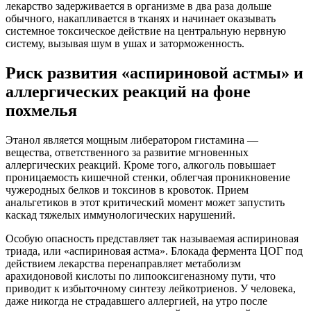
лекарство задерживается в организме в два раза дольше
обычного, накапливается в тканях и начинает оказывать
системное токсическое действие на центральную нервную
систему, вызывая шум в ушах и заторможенность.
Риск развития «аспириновой астмы» и
аллергических реакций на фоне
похмелья
Этанол является мощным либератором гистамина —
вещества, ответственного за развитие мгновенных
аллергических реакций. Кроме того, алкоголь повышает
проницаемость кишечной стенки, облегчая проникновение
чужеродных белков и токсинов в кровоток. Прием
анальгетиков в этот критический момент может запустить
каскад тяжелых иммунологических нарушений.
Особую опасность представляет так называемая аспириновая
триада, или «аспириновая астма». Блокада фермента ЦОГ под
действием лекарства перенаправляет метаболизм
арахидоновой кислоты по липооксигеназному пути, что
приводит к избыточному синтезу лейкотриенов. У человека,
даже никогда не страдавшего аллергией, на утро после