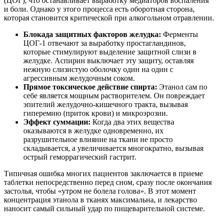
(ЦОГ), что останавливает выработку медиаторов воспаления
и боли. Однако у этого процесса есть оборотная сторона,
которая становится критической при алкогольном отравлении.
Блокада защитных факторов желудка:
Ферменты
ЦОГ-1 отвечают за выработку простагландинов,
которые стимулируют выделение защитной слизи в
желудке. Аспирин выключает эту защиту, оставляя
нежную слизистую оболочку один на один с
агрессивным желудочным соком.
Прямое токсическое действие спирта:
Этанол сам по
себе является мощным растворителем. Он повреждает
эпителий желудочно-кишечного тракта, вызывая
гиперемию (приток крови) и микроэрозии.
Эффект суммации:
Когда два этих вещества
оказываются в желудке одновременно, их
разрушительное влияние на ткани не просто
складывается, а увеличивается многократно, вызывая
острый геморрагический гастрит.
Типичная ошибка многих пациентов заключается в приеме
таблетки непосредственно перед сном, сразу после окончания
застолья, чтобы «утром не болела голова». В этот момент
концентрация этанола в тканях максимальна, и лекарство
наносит самый сильный удар по пищеварительной системе.