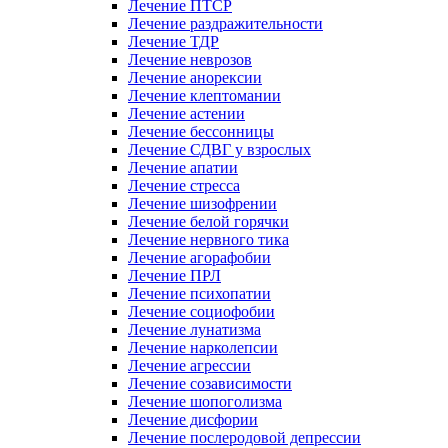
Лечение ПТСР
Лечение раздражительности
Лечение ТДР
Лечение неврозов
Лечение анорексии
Лечение клептомании
Лечение астении
Лечение бессонницы
Лечение СДВГ у взрослых
Лечение апатии
Лечение стресса
Лечение шизофрении
Лечение белой горячки
Лечение нервного тика
Лечение агорафобии
Лечение ПРЛ
Лечение психопатии
Лечение социофобии
Лечение лунатизма
Лечение нарколепсии
Лечение агрессии
Лечение созависимости
Лечение шопоголизма
Лечение дисфории
Лечение послеродовой депрессии