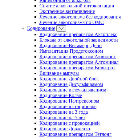
Капельница от алкоголя
Снятие алкогольной интоксикации
Экстренное вытрезвление
Лечение алкоголизма без кодирования
Лечение алкоголизма по ОМС
Кодирование
Кодирование препаратом Актоплекс
Блокада от алкогольной зависимости
Кодирование Витамерц Депо
Имплантация Продетоксоном
Кодирование препаратом Аквилонг
Кодирование препаратом Алгоминал
Кодирование препаратом Вивитрол
Вшивание ампулы
Кодирование Двойной блок
Кодирование Дисульфирамом
Кодирование иглоукалыванием
Кодирование Колме
Кодирование Налтрексоном
Кодирование в стационаре
Кодирование на 3 года
Кодирование на 5 лет
Кодирование с провокацией
Кодирование Довженко
Кодирование препаратом Тетлонг