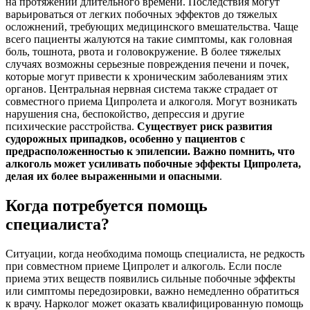
на протяжении длительного времени. Последствия могут
варьироваться от легких побочных эффектов до тяжелых
осложнений, требующих медицинского вмешательства. Чаще
всего пациенты жалуются на такие симптомы, как головная
боль, тошнота, рвота и головокружение. В более тяжелых
случаях возможны серьезные повреждения печени и почек,
которые могут привести к хроническим заболеваниям этих
органов. Центральная нервная система также страдает от
совместного приема Ципролета и алкоголя. Могут возникать
нарушения сна, беспокойство, депрессия и другие
психические расстройства.
Существует риск развития
судорожных припадков, особенно у пациентов с
предрасположенностью к эпилепсии. Важно помнить, что
алкоголь может усиливать побочные эффекты Ципролета,
делая их более выраженными и опасными
.
Когда потребуется помощь
специалиста?
Ситуации, когда необходима помощь специалиста, не редкость
при совместном приеме Ципролет и алкоголь. Если после
приема этих веществ появились сильные побочные эффекты
или симптомы передозировки, важно немедленно обратиться
к врачу. Нарколог может оказать квалифицированную помощь