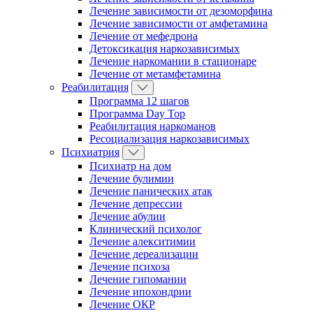
Лечение зависимости от дезоморфина
Лечение зависимости от амфетамина
Лечение от мефедрона
Детоксикация наркозависимых
Лечение наркомании в стационаре
Лечение от метамфетамина
Реабилитация
Программа 12 шагов
Программа Day Top
Реабилитация наркоманов
Ресоциализация наркозависимых
Психиатрия
Психиатр на дом
Лечение булимии
Лечение панических атак
Лечение депрессии
Лечение абулии
Клинический психолог
Лечение алекситимии
Лечение дереализации
Лечение психоза
Лечение гипомании
Лечение ипохондрии
Лечение ОКР