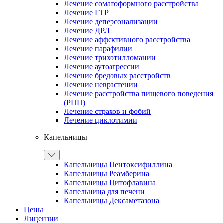
Лечение соматоформного расстройства
Лечение ГТР
Лечение деперсонализации
Лечение ДРЛ
Лечение аффективного расстройства
Лечение парафилии
Лечение трихотилломании
Лечение аутоагрессии
Лечение бредовых расстройств
Лечение неврастении
Лечение расстройства пищевого поведения
(РПП)
Лечение страхов и фобий
Лечение циклотимии
Капельницы
Капельницы Пентоксифиллина
Капельницы Реамберина
Капельницы Цитофлавина
Капельница для печени
Капельницы Дексаметазона
Цены
Лицензии