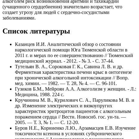
алкоголем риск возникновения аритмии и тахикардии
(учащенного сердцебиения) значительно возрастает, что
создает угрозу для людей с сердечно-сосудистыми
заболеваниями.
Список литературы
Казанцев И.И. Аналитический обзор о состоянии
наркологической помощи Юга Тюменской области в
2011 г. и мерах по ее совершенствованию // Тюменский
медицинский журнал. - 2012. - № 3. - С. 37-44.
Тутельян В. А., Сороковая Г. К., Савина Л. В. и др.
Ферментная характеристика печени крыс в онтогенезе
при хронической алкогольной интоксикации // Вопр.
мед. химии. — 1982. — Т. 28, № 4. — С. 96-101.
Гузиков Б.М., Мейроян А.А. Алкоголизм у женщин. - Л.:
Медицина, 1988. 224 с.
Кручинина М. В., Курилович С. А., Паруликова М. В. и
др. Изменение электрических и вязкоупругих
характеристик эритроцитов пациентов с алкогольным
поражением сердца // Вестн. Новосиб. гос. ун-та. —
2005. — Т. 3, № 1. — С. 12-20.
Буров Н.Е., Корниенко Л.Ю., Арзамасцев Е.В. Изучение
токсичности ксенона в условиях субхронического