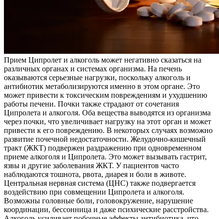
Прием Ципролет и алкоголь может негативно сказаться на
различных органах и системах организма. На печень
оказываются серьезные нагрузки, поскольку алкоголь и
антибиотик метаболизируются именно в этом органе. Это
может привести к токсическим повреждениям и ухудшению
работы печени. Почки также страдают от сочетания
Ципролета и алкоголя. Оба вещества выводятся из организма
через почки, что увеличивает нагрузку на этот орган и может
привести к его повреждению. В некоторых случаях возможно
развитие почечной недостаточности. Желудочно-кишечный
тракт (ЖКТ) подвержен раздражению при одновременном
приеме алкоголя и Ципролета. Это может вызывать гастрит,
язвы и другие заболевания ЖКТ. У пациентов часто
наблюдаются тошнота, рвота, диарея и боли в животе.
Центральная нервная система (ЦНС) также подвергается
воздействию при совмещении Ципролета и алкоголя.
Возможны головные боли, головокружение, нарушение
координации, бессонница и даже психические расстройства.
Алкоголь усиливает побочные эффекты антибиотика, что