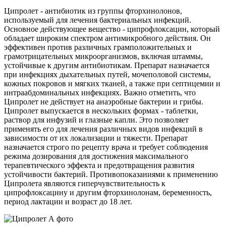
Ципролет - антибиотик из группы фторхинолонов,
используемый для лечения бактериальных инфекций.
Основное действующее вещество - ципрофлоксацин, который
обладает широким спектром антимикробного действия. Он
эффективен против различных грамположительных и
грамотрицательных микроорганизмов, включая штаммы,
устойчивые к другим антибиотикам. Препарат назначается
при инфекциях дыхательных путей, мочеполовой системы,
кожных покровов и мягких тканей, а также при септицемии и
интраабдоминальных инфекциях. Важно отметить, что
Ципролет не действует на анаэробные бактерии и грибы.
Ципролет выпускается в нескольких формах - таблетки,
раствор для инфузий и глазные капли. Это позволяет
применять его для лечения различных видов инфекций в
зависимости от их локализации и тяжести. Препарат
назначается строго по рецепту врача и требует соблюдения
режима дозирования для достижения максимального
терапевтического эффекта и предотвращения развития
устойчивости бактерий. Противопоказаниями к применению
Ципролета являются гиперчувствительность к
ципрофлоксацину и другим фторхинолонам, беременность,
период лактации и возраст до 18 лет.