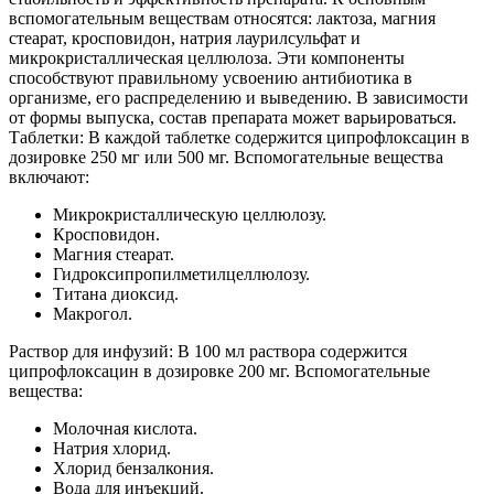
вспомогательным веществам относятся: лактоза, магния
стеарат, кросповидон, натрия лаурилсульфат и
микрокристаллическая целлюлоза. Эти компоненты
способствуют правильному усвоению антибиотика в
организме, его распределению и выведению. В зависимости
от формы выпуска, состав препарата может варьироваться.
Таблетки: В каждой таблетке содержится ципрофлоксацин в
дозировке 250 мг или 500 мг. Вспомогательные вещества
включают:
Микрокристаллическую целлюлозу.
Кросповидон.
Магния стеарат.
Гидроксипропилметилцеллюлозу.
Титана диоксид.
Макрогол.
Раствор для инфузий: В 100 мл раствора содержится
ципрофлоксацин в дозировке 200 мг. Вспомогательные
вещества:
Молочная кислота.
Натрия хлорид.
Хлорид бензалкония.
Вода для инъекций.