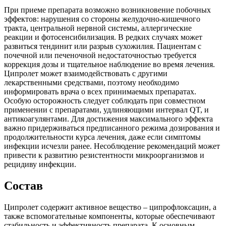
При приеме препарата возможно возникновение побочных
эффектов: нарушения со стороны желудочно-кишечного
тракта, центральной нервной системы, аллергические
реакции и фотосенсибилизация. В редких случаях может
развиться тендинит или разрыв сухожилия. Пациентам с
почечной или печеночной недостаточностью требуется
коррекция дозы и тщательное наблюдение во время лечения.
Ципролет может взаимодействовать с другими
лекарственными средствами, поэтому необходимо
информировать врача о всех принимаемых препаратах.
Особую осторожность следует соблюдать при совместном
применении с препаратами, удлиняющими интервал QT, и
антикоагулянтами. Для достижения максимального эффекта
важно придерживаться предписанного режима дозирования и
продолжительности курса лечения, даже если симптомы
инфекции исчезли ранее. Несоблюдение рекомендаций может
привести к развитию резистентности микроорганизмов и
рецидиву инфекции.
Состав
Ципролет содержит активное вещество – ципрофлоксацин, а
также вспомогательные компоненты, которые обеспечивают
стабильность и эффективность препарата. К основным