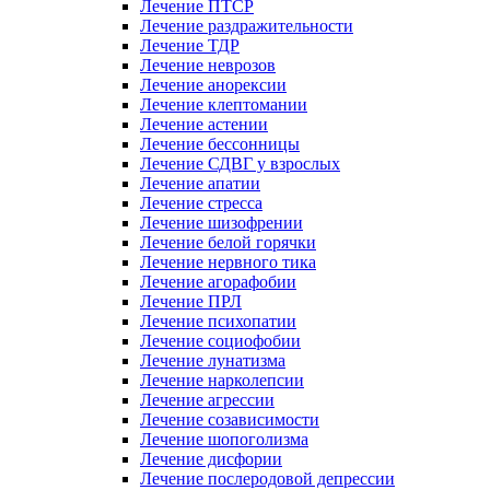
Лечение ПТСР
Лечение раздражительности
Лечение ТДР
Лечение неврозов
Лечение анорексии
Лечение клептомании
Лечение астении
Лечение бессонницы
Лечение СДВГ у взрослых
Лечение апатии
Лечение стресса
Лечение шизофрении
Лечение белой горячки
Лечение нервного тика
Лечение агорафобии
Лечение ПРЛ
Лечение психопатии
Лечение социофобии
Лечение лунатизма
Лечение нарколепсии
Лечение агрессии
Лечение созависимости
Лечение шопоголизма
Лечение дисфории
Лечение послеродовой депрессии