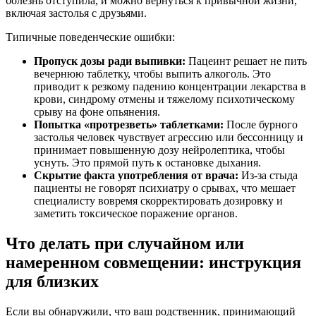
болезнь отступила, и можно вернуться к привычной жизни,
включая застолья с друзьями.
Типичные поведенческие ошибки:
Пропуск дозы ради выпивки:
Пацеинт решает не пить
вечернюю таблетку, чтобы выпить алкоголь. Это
приводит к резкому падению концентрации лекарства в
крови, синдрому отмены и тяжелому психотическому
срыву на фоне опьянения.
Попытка «протрезветь» таблетками:
После бурного
застолья человек чувствует агрессию или бессонницу и
принимает повышенную дозу нейролептика, чтобы
уснуть. Это прямой путь к остановке дыхания.
Скрытие факта употребления от врача:
Из-за стыда
пациенты не говорят психиатру о срывах, что мешает
специалисту вовремя скорректировать дозировку и
заметить токсическое поражение органов.
Что делать при случайном или
намеренном совмещении: инструкция
для близких
Если вы обнаружили, что ваш родственник, принимающий