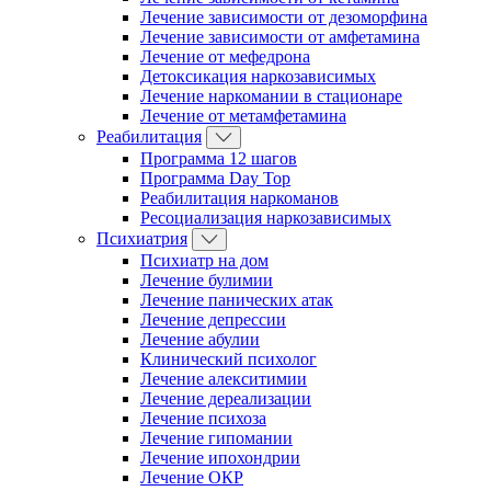
Лечение зависимости от дезоморфина
Лечение зависимости от амфетамина
Лечение от мефедрона
Детоксикация наркозависимых
Лечение наркомании в стационаре
Лечение от метамфетамина
Реабилитация
Программа 12 шагов
Программа Day Top
Реабилитация наркоманов
Ресоциализация наркозависимых
Психиатрия
Психиатр на дом
Лечение булимии
Лечение панических атак
Лечение депрессии
Лечение абулии
Клинический психолог
Лечение алекситимии
Лечение дереализации
Лечение психоза
Лечение гипомании
Лечение ипохондрии
Лечение ОКР