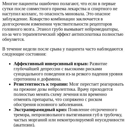
Многие пациенты ошибочно полагают, что если в первые
сутки после совместного приема лекарства и спиртного не
наступил коллапс, то опасность миновала. Это опасное
заблуждение. Коварство комбинации заключается в
долгосрочном изменении чувствительности рецепторов
головного мозга. Этанол грубо вымывает нейромедиаторы,
из-за чего терапевтический эффект антипсихотика полностью
обнуляется.
В течение недели после срыва у пациента часто наблюдаются
следующие состояния:
Аффективный инверсивный взрыв:
Развитие
глубочайшей депрессии с высокими рисками
суицидального поведения из-за резкого падения уровня
серотонина и дофамина.
Резистентность к терапии:
Мозг перестает реагировать
на прежние дозы нейролептика. Врачу приходится
полностью менять схему лечения или временно
отменять препараты, что сопряжено с риском
обострения основного заболевания.
Экстрапирамидный криз:
Появление отсроченного
тремора, непроизвольного вытягивания губ в трубочку,
частых морганий или неконтролируемой неусидчивости
(акатизии).