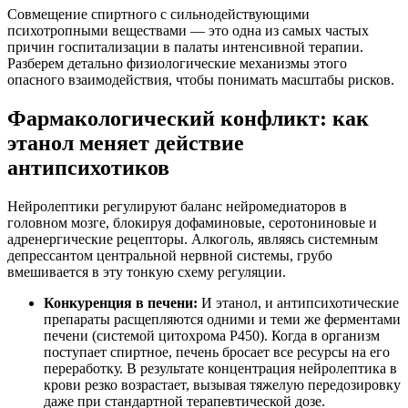
Совмещение спиртного с сильнодействующими
психотропными веществами — это одна из самых частых
причин госпитализации в палаты интенсивной терапии.
Разберем детально физиологические механизмы этого
опасного взаимодействия, чтобы понимать масштабы рисков.
Фармакологический конфликт: как
этанол меняет действие
антипсихотиков
Нейролептики регулируют баланс нейромедиаторов в
головном мозге, блокируя дофаминовые, серотониновые и
адренергические рецепторы. Алкоголь, являясь системным
депрессантом центральной нервной системы, грубо
вмешивается в эту тонкую схему регуляции.
Конкуренция в печени:
И этанол, и антипсихотические
препараты расщепляются одними и теми же ферментами
печени (системой цитохрома P450). Когда в организм
поступает спиртное, печень бросает все ресурсы на его
переработку. В результате концентрация нейролептика в
крови резко возрастает, вызывая тяжелую передозировку
даже при стандартной терапевтической дозе.