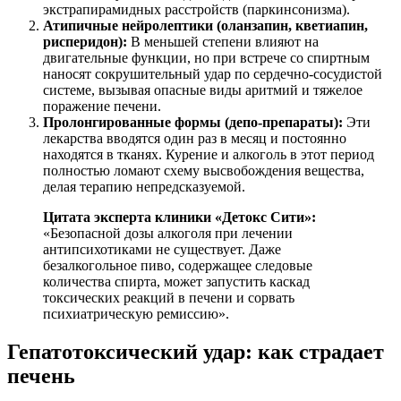
экстрапирамидных расстройств (паркинсонизма).
Атипичные нейролептики (оланзапин, кветиапин,
рисперидон):
В меньшей степени влияют на
двигательные функции, но при встрече со спиртным
наносят сокрушительный удар по сердечно-сосудистой
системе, вызывая опасные виды аритмий и тяжелое
поражение печени.
Пролонгированные формы (депо-препараты):
Эти
лекарства вводятся один раз в месяц и постоянно
находятся в тканях. Курение и алкоголь в этот период
полностью ломают схему высвобождения вещества,
делая терапию непредсказуемой.
Цитата эксперта клиники «Детокс Сити»:
«Безопасной дозы алкоголя при лечении
антипсихотиками не существует. Даже
безалкогольное пиво, содержащее следовые
количества спирта, может запустить каскад
токсических реакций в печени и сорвать
психиатрическую ремиссию».
Гепатотоксический удар: как страдает
печень