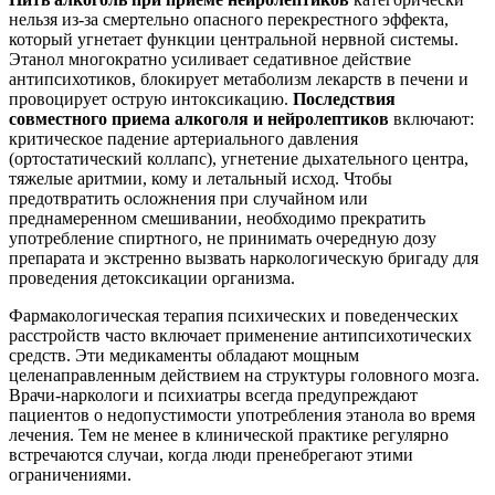
нельзя из-за смертельно опасного перекрестного эффекта,
который угнетает функции центральной нервной системы.
Этанол многократно усиливает седативное действие
антипсихотиков, блокирует метаболизм лекарств в печени и
провоцирует острую интоксикацию.
Последствия
совместного приема алкоголя и нейролептиков
включают:
критическое падение артериального давления
(ортостатический коллапс), угнетение дыхательного центра,
тяжелые аритмии, кому и летальный исход. Чтобы
предотвратить осложнения при случайном или
преднамеренном смешивании, необходимо прекратить
употребление спиртного, не принимать очередную дозу
препарата и экстренно вызвать наркологическую бригаду для
проведения детоксикации организма.
Фармакологическая терапия психических и поведенческих
расстройств часто включает применение антипсихотических
средств. Эти медикаменты обладают мощным
целенаправленным действием на структуры головного мозга.
Врачи-наркологи и психиатры всегда предупреждают
пациентов о недопустимости употребления этанола во время
лечения. Тем не менее в клинической практике регулярно
встречаются случаи, когда люди пренебрегают этими
ограничениями.