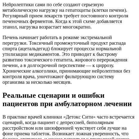
Нейролептики сами по себе создают серьезную
метаболическую нагрузку на гепатоциты (клетки печени).
Регулярный прием лекарств требует постоянного контроля
печеночных ферментов. Когда к этой схеме добавляется
этанол, нагрузка возрастает многократно.
Печень начинает работать в режиме экстремальной
перегрузки. Токсичный промежуточный продукт распада
спирта (ацетальдегид) блокирует процессы нормальной
утилизации медикаментов. Это приводит к быстрому
развитию токсического гепатита, жирового перерождения
печени, а в долгосрочной перспективе — к циррозу.
Хронические алкоголики, принимающие нейролептики без
контроля врача, уничтожают фильтрующую систему
организма за несколько месяцев.
Реальные сценарии и ошибки
пациентов при амбулаторном лечении
В практике врачей клиники «Детокс Сити» часто встречается
сценарий, когда пациент с депрессией, биполярным
расстройством или шизофренией чувствует себя лучше на
фоне приема таблеток. Возникает ложная уверенность, что