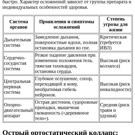
быстро. Характер осложнений зависит от группы препарата и
индивидуальных особенностей здоровья.
Степень
Система
Проявления и симптомы
угрозы для
органов
осложнений
жизни
Замедление дыхания,
Критическая
Дыхательная
поверхностные вдохи, полная
(требуется
система
остановка дыхания во сне.
ИВЛ)
Резкое падение давления при
Сердечно-
изменении положения тела,
Высокая (риск
сосудистая
тяжелая тахикардия,
коллапса)
система
остановка сердца.
Глубокое оглушение, сопор,
Центральная
переходящий в кому,
Высокая (риск
нервная
необратимая гибель
инвалидности)
система
нейронов.
Острая дистония, судорожные
Опорно-
Средняя (риск
припадки, мышечная
двигательный
травм и
скованность («деревянное
аппарат
удушья)
тело»).
Острый ортостатический коллапс: