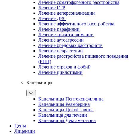
Лечение соматоформного расстройства
Лечение ГТР
Лечение деперсонализации
Лечение ДРЛ
Лечение аффективного расстройства
Лечение парафилии
Лечение трихотилломании
Лечение аутоагрессии
Лечение бредовых расстройств
Лечение неврастении
Лечение расстройства пищевого поведения
(РПП)
Лечение страхов и фобий
Лечение циклотимии
Капельницы
Капельницы Пентоксифиллина
Капельницы Реамберина
Капельницы Цитофлавина
Капельница для печени
Капельницы Дексаметазона
Цены
Лицензии