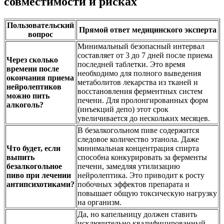
совместимости и рисках
Пользовательский
Прямой ответ медицинского эксперта
вопрос
Минимальный безопасный интервал
составляет от 3 до 7 дней после приема
Через сколько
последней таблетки. Это время
времени после
необходимо для полного выведения
окончания приема
метаболитов лекарства из тканей и
нейролептиков
восстановления ферментных систем
можно пить
печени. Для пролонгированных форм
алкоголь?
(инъекций депо) этот срок
увеличивается до нескольких месяцев.
В безалкогольном пиве содержится
следовое количество этанола. Даже
Что будет, если
минимальная концентрация спирта
выпить
способна конкурировать за ферменты
безалкогольное
печени, замедляя утилизацию
пиво при лечении
нейролептика. Это приводит к росту
антипсихотиками?
побочных эффектов препарата и
повышает общую токсическую нагрузку
на организм.
Да, но капельницу должен ставить
исключительно квалифицированный