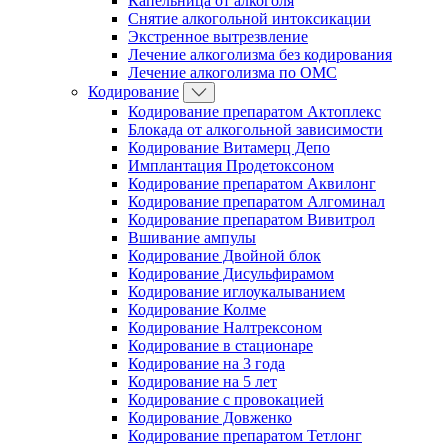
Капельница от алкоголя
Снятие алкогольной интоксикации
Экстренное вытрезвление
Лечение алкоголизма без кодирования
Лечение алкоголизма по ОМС
Кодирование
Кодирование препаратом Актоплекс
Блокада от алкогольной зависимости
Кодирование Витамерц Депо
Имплантация Продетоксоном
Кодирование препаратом Аквилонг
Кодирование препаратом Алгоминал
Кодирование препаратом Вивитрол
Вшивание ампулы
Кодирование Двойной блок
Кодирование Дисульфирамом
Кодирование иглоукалыванием
Кодирование Колме
Кодирование Налтрексоном
Кодирование в стационаре
Кодирование на 3 года
Кодирование на 5 лет
Кодирование с провокацией
Кодирование Довженко
Кодирование препаратом Тетлонг